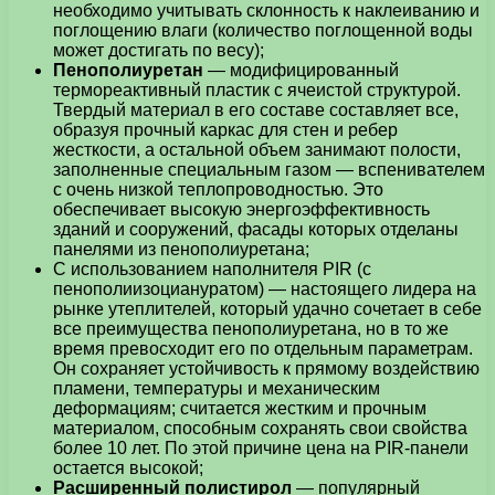
необходимо учитывать склонность к наклеиванию и
поглощению влаги (количество поглощенной воды
может достигать по весу);
Пенополиуретан
— модифицированный
термореактивный пластик с ячеистой структурой.
Твердый материал в его составе составляет все,
образуя прочный каркас для стен и ребер
жесткости, а остальной объем занимают полости,
заполненные специальным газом — вспенивателем
с очень низкой теплопроводностью. Это
обеспечивает высокую энергоэффективность
зданий и сооружений, фасады которых отделаны
панелями из пенополиуретана;
С использованием наполнителя PIR (с
пенополиизоциануратом) — настоящего лидера на
рынке утеплителей, который удачно сочетает в себе
все преимущества пенополиуретана, но в то же
время превосходит его по отдельным параметрам.
Он сохраняет устойчивость к прямому воздействию
пламени, температуры и механическим
деформациям; считается жестким и прочным
материалом, способным сохранять свои свойства
более 10 лет. По этой причине цена на PIR-панели
остается высокой;
Расширенный полистирол
— популярный