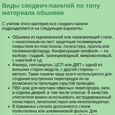
Виды сэндвич-панелей по типу
материала обшивки
С учетом этого критерия все сэндвич-панели
подразделяются на следующие варианты:
Обшивка из оцинкованной или нержавеющей стали,
с нанесенным на лист защитным полимерным
покрытием из пластизола, полиэстера, пралла или
поливинилфторида. Конфигурация профиля — по
выбору: гладкий, трапециевидный, микроволновый,
с накаткой и т.д;
Фанера, гипсокартон, ЦСП или ДВП с одной из
внешних сторон модуля, с другой стороны —
металл. Такие панели чаще всего используются для
создания внутренних перегородок из-за
возможности прокладки скрытой проводки;
ПВХ шов для монтажа офисных перегородок, окон
и отделки дверей, в том числе откосов. В качестве
утеплителя можно использовать экструдированный
полистирол, пенополистирол или пенополиуретан;
В бумажных случаях дополняется слоем
полиэтилена или алюминиевой фольги. Для