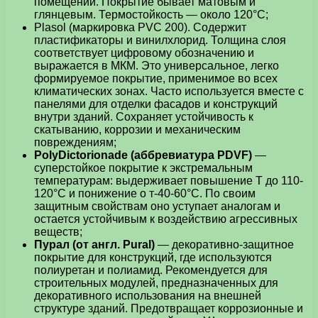
помещений. Покрытие бывает матовым и
глянцевым. Термостойкость — около 120°C;
Plasol (маркировка PVC 200). Содержит
пластификаторы и винилхлорид. Толщина слоя
соответствует цифровому обозначению и
выражается в МКМ. Это универсальное, легко
формируемое покрытие, применимое во всех
климатических зонах. Часто используется вместе с
панелями для отделки фасадов и конструкций
внутри зданий. Сохраняет устойчивость к
скатыванию, коррозии и механическим
повреждениям;
PolyDictorionade (аббревиатура PDVF)
—
суперстойкое покрытие к экстремальным
температурам: выдерживает повышение Т до 110-
120°C и понижение о т-40-60°C. По своим
защитным свойствам оно уступает аналогам и
остается устойчивым к воздействию агрессивных
веществ;
Пурал (от англ. Pural)
— декоративно-защитное
покрытие для конструкций, где используются
полиуретан и полиамид. Рекомендуется для
строительных модулей, предназначенных для
декоративного использования на внешней
структуре зданий. Предотвращает коррозионные и