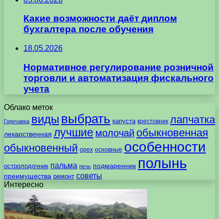
Какие возможности даёт диплом
бухгалтера после обучения
18.05.2026
Нормативное регулирование розничной
торговли и автоматизация фискального
учета
Облако меток
выбрать
виды
лапчатка
капуста
крестовник
Горечавка
лучшие
обыкновенная
молочай
лекарственная
особенности
обыкновенный
орех
основные
полынь
пальма
подмаренник
остролодочник
печь
советы
преимущества
ремонт
Интересно