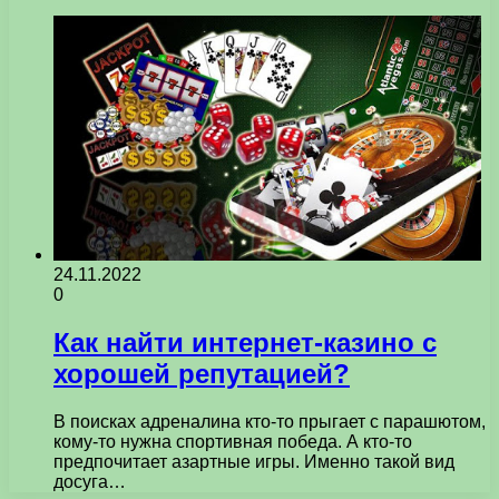
24.11.2022
0
Как найти интернет-казино с
хорошей репутацией?
В поисках адреналина кто-то прыгает с парашютом,
кому-то нужна спортивная победа. А кто-то
предпочитает азартные игры. Именно такой вид
досуга…