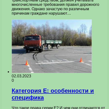
транспортным средством, должен учитывать
многочисленные требования правил дорожного
движения. Однако зачастую по различным
причинам граждане нарушают…
02.03.2023
0
Категория Е: особенности и
специфика
Что такое права серии Е? И чем они отличаются от