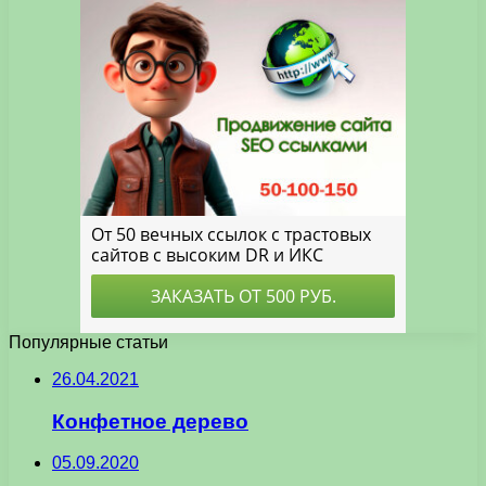
Популярные статьи
26.04.2021
Конфетное дерево
05.09.2020