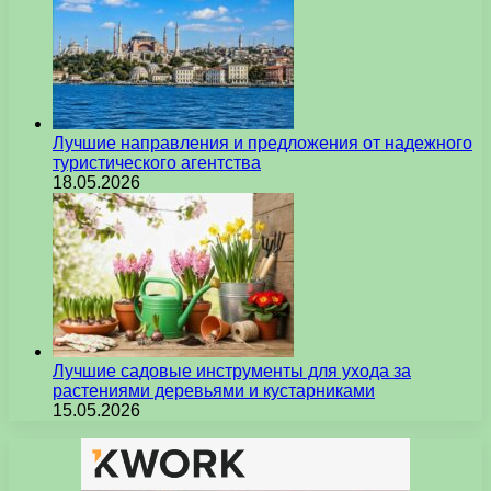
Лучшие направления и предложения от надежного
туристического агентства
18.05.2026
Лучшие садовые инструменты для ухода за
растениями деревьями и кустарниками
15.05.2026