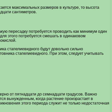
асается максимальных размеров в культуре, то высота
идцати сантиметров.
Такую пересадку потребуется проводить как минимум один
о для этого потребуется смешать в одинаковом
бокислой.
ника стапелиевидного будут довольно сильно
товника стапелиевидного. При этом, следует учитывать
ерно от пятнадцати до семнадцати градусов. Важно
ется вынужденным, когда растение произрастает в
никновения этого периода служит не только недостаточная