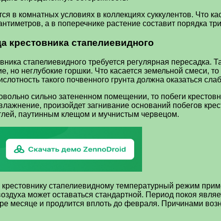
ется в комнатных условиях в коллекциях суккулентов. Что к
антиметров, а в поперечнике растение составит порядка тр
а крестовника стапелиевидного
овника стапелиевидного требуется регулярная пересадка. 
ие, но неглубокие горшки. Что касается земельной смеси, т
слотность такого почвенного грунта должна оказаться сла
 довольно сильно затененном помещении, то побеги крестов
увлажнение, произойдет загнивание оснований побегов крес
 тлей, паутинным клещом и мучнистым червецом.
ь крестовнику стапелиевидному температурный режим прим
воздуха может оставаться стандартной. Период покоя явля
бре месяце и продлится вплоть до февраля. Причинами воз