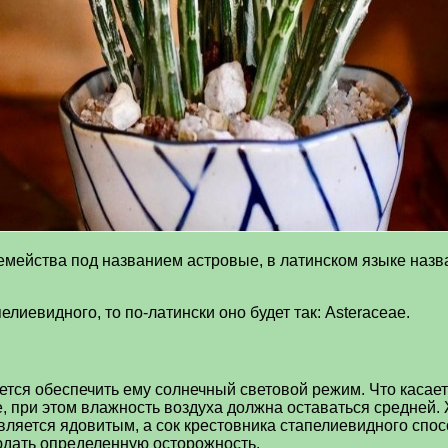
емейства под названием астровые, в латинском языке назв
лиевидного, то по-латински оно будет так: Asteraceae.
тся обеспечить ему солнечный световой режим. Что касает
 при этом влажность воздуха должна оставаться средней.
 является ядовитым, а сок крестовника стапелиевидного сп
юдать определенную осторожность.