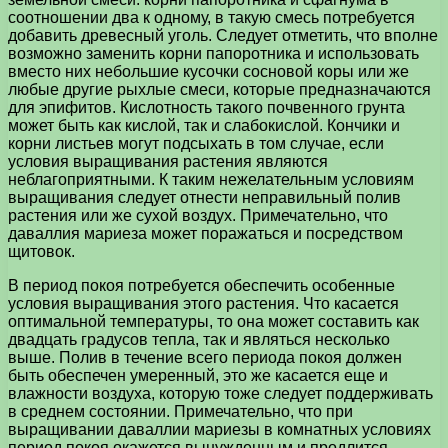
соотношении два к одному, в такую смесь потребуется
добавить древесный уголь. Следует отметить, что вполне
возможно заменить корни папоротника и использовать
вместо них небольшие кусочки сосновой коры или же
любые другие рыхлые смеси, которые предназначаются
для эпифитов. Кислотность такого почвенного грунта
может быть как кислой, так и слабокислой. Кончики и
корни листьев могут подсыхать в том случае, если
условия выращивания растения являются
неблагоприятными. К таким нежелательным условиям
выращивания следует отнести неправильный полив
растения или же сухой воздух. Примечательно, что
даваллия мариеза может поражаться и посредством
щитовок.
В период покоя потребуется обеспечить особенные
условия выращивания этого растения. Что касается
оптимальной температуры, то она может составить как
двадцать градусов тепла, так и являться несколько
выше. Полив в течение всего периода покоя должен
быть обеспечен умеренный, это же касается еще и
влажности воздуха, которую тоже следует поддерживать
в среднем состоянии. Примечательно, что при
выращивании даваллии мариезы в комнатных условиях
период покоя окажется вынужденным и продлится,