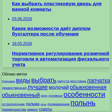
Как выбрать пластиковую дверь для
ванной комнаты
05.06.2026
Какие возможности даёт диплом
бухгалтера после обучения
18.05.2026
Нормативное регулирование розничной
торговли и автоматизация фискального
учета
Облако меток
выбрать
виды
лапчатка
капуста
крестовник
Горечавка
лучшие
обыкновенная
молочай
лекарственная
особенности
обыкновенный
орех
основные
полынь
пальма
подмаренник
остролодочник
печь
советы
преимущества
ремонт