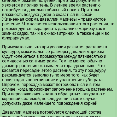
световом режиме полутени, при этом допустимым
является и полная тень. В летнее время растению
потребуется довольно обильный полив. При этом
влажность воздуха должна оказаться высокой.
Жизненная форма даваллии мариезы – травянистое
растение. Что касается использования этого растения, то
рекомендуется выращивать даваллию мариезу как в
зимних садах, так и в окнах-витринах, а также еще и во
флорариумах.
Примечательно, что при условии развития растения в
культуре, максимальные размеры давалли мариезы
будут колебаться в промежутке между пятидесятью и
семидесятью сантиметрами. Тем не менее, обычно
диаметр растения оказывается гораздо меньше. Что
касается пересадки этого растения, то эту процедуру
рекомендуется выполнять по мере того, как будет
происходить перегнивание и уплотнение субстрата.
Впрочем, пересадка может потребоваться и в том
случае, когда произойдет заполнение горшка растением.
При пересадке очень важно обращаться аккуратно с
корневой системой, не следует ни в коем случае
допускать даже малейшего повреждения корней.
Даваллии мариеза потребуется следующий состав
земельной смеси: корни папоротника и сфагнума в