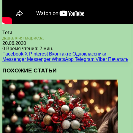
Теги
даваллия
мариеза
20.06.2020
0
Время чтения: 2 мин.
Facebook
X
Pinterest
Вконтакте
Одноклассники
Messenger
Messenger
WhatsApp
Telegram
Viber
Печатать
ПОХОЖИЕ СТАТЬИ