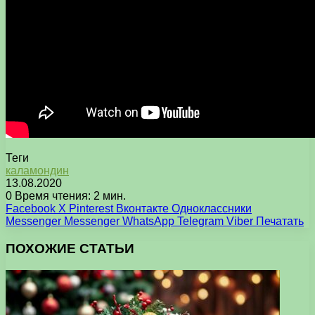
Теги
каламондин
13.08.2020
0
Время чтения: 2 мин.
Facebook
X
Pinterest
Вконтакте
Одноклассники
Messenger
Messenger
WhatsApp
Telegram
Viber
Печатать
ПОХОЖИЕ СТАТЬИ