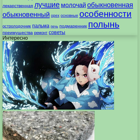
лучшие
обыкновенная
молочай
лекарственная
особенности
обыкновенный
орех
основные
полынь
пальма
подмаренник
остролодочник
печь
советы
преимущества
ремонт
Интересно