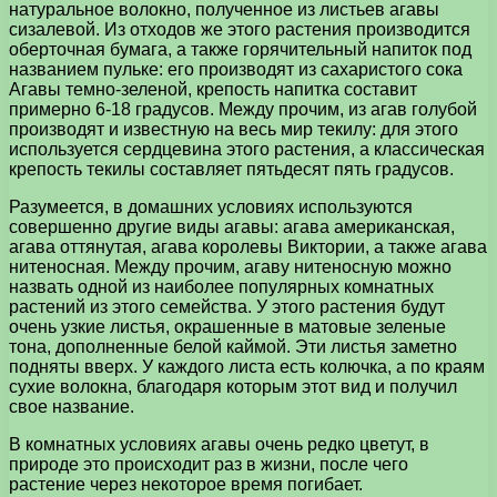
натуральное волокно, полученное из листьев агавы
сизалевой. Из отходов же этого растения производится
оберточная бумага, а также горячительный напиток под
названием пульке: его производят из сахаристого сока
Агавы темно-зеленой, крепость напитка составит
примерно 6-18 градусов. Между прочим, из агав голубой
производят и известную на весь мир текилу: для этого
используется сердцевина этого растения, а классическая
крепость текилы составляет пятьдесят пять градусов.
Разумеется, в домашних условиях используются
совершенно другие виды агавы: агава американская,
агава оттянутая, агава королевы Виктории, а также агава
нитеносная. Между прочим, агаву нитеносную можно
назвать одной из наиболее популярных комнатных
растений из этого семейства. У этого растения будут
очень узкие листья, окрашенные в матовые зеленые
тона, дополненные белой каймой. Эти листья заметно
подняты вверх. У каждого листа есть колючка, а по краям
сухие волокна, благодаря которым этот вид и получил
свое название.
В комнатных условиях агавы очень редко цветут, в
природе это происходит раз в жизни, после чего
растение через некоторое время погибает.