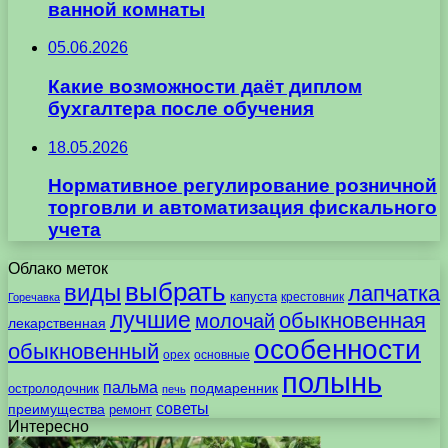
ванной комнаты
05.06.2026
Какие возможности даёт диплом
бухгалтера после обучения
18.05.2026
Нормативное регулирование розничной
торговли и автоматизация фискального
учета
Облако меток
выбрать
виды
лапчатка
капуста
крестовник
Горечавка
лучшие
обыкновенная
молочай
лекарственная
особенности
обыкновенный
орех
основные
полынь
пальма
подмаренник
остролодочник
печь
советы
преимущества
ремонт
Интересно