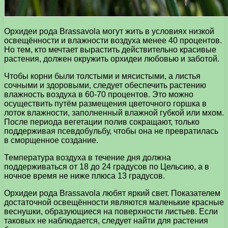
Орхидеи рода Brassavola могут жить в условиях низкой
освещённости и влажности воздуха менее 40 процентов.
Но тем, кто мечтает вырастить действительно красивые
растения, должен окружить орхидеи любовью и заботой.
Чтобы корни были толстыми и мясистыми, а листья
сочными и здоровыми, следует обеспечить растению
влажность воздуха в 60-70 процентов. Это можно
осуществить путём размещения цветочного горшка в
лоток влажности, заполненный влажной губкой или мхом.
После периода вегетации полив сокращают, только
поддерживая псевдобульбу, чтобы она не превратилась
в сморщенное создание.
Температура воздуха в течение дня должна
поддерживаться от 18 до 24 градусов по Цельсию, а в
ночное время не ниже плюса 13 градусов.
Орхидеи рода Brassavola любят яркий свет. Показателем
достаточной освещённости являются маленькие красные
веснушки, образующиеся на поверхности листьев. Если
таковых не наблюдается, следует найти для растения