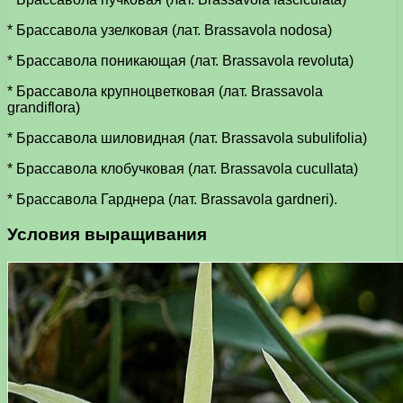
* Брассавола узелковая (лат. Brassavola nodosa)
* Брассавола поникающая (лат. Brassavola revoluta)
* Брассавола крупноцветковая (лат. Brassavola
grandiflora)
* Брассавола шиловидная (лат. Brassavola subulifolia)
* Брассавола клобучковая (лат. Brassavola cucullata)
* Брассавола Гарднера (лат. Brassavola gardneri).
Условия выращивания