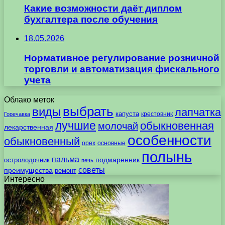
Какие возможности даёт диплом
бухгалтера после обучения
18.05.2026
Нормативное регулирование розничной
торговли и автоматизация фискального
учета
Облако меток
выбрать
виды
лапчатка
капуста
крестовник
Горечавка
лучшие
обыкновенная
молочай
лекарственная
особенности
обыкновенный
орех
основные
полынь
пальма
подмаренник
остролодочник
печь
советы
преимущества
ремонт
Интересно