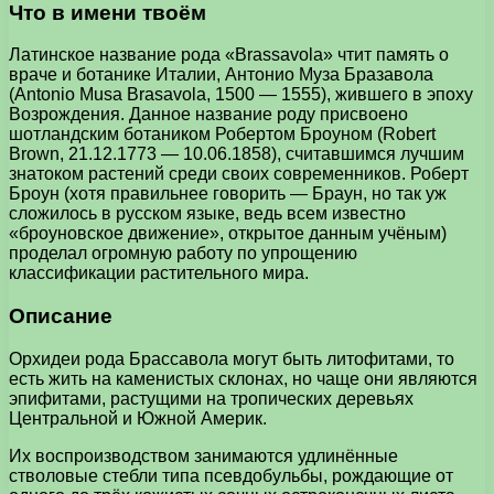
Что в имени твоём
Латинское название рода «Brassavola» чтит память о
враче и ботанике Италии, Антонио Муза Бразавола
(Antonio Musa Brasavola, 1500 — 1555), жившего в эпоху
Возрождения. Данное название роду присвоено
шотландским ботаником Робертом Броуном (Robert
Brown, 21.12.1773 — 10.06.1858), считавшимся лучшим
знатоком растений среди своих современников. Роберт
Броун (хотя правильнее говорить — Браун, но так уж
сложилось в русском языке, ведь всем известно
«броуновское движение», открытое данным учёным)
проделал огромную работу по упрощению
классификации растительного мира.
Описание
Орхидеи рода Брассавола могут быть литофитами, то
есть жить на каменистых склонах, но чаще они являются
эпифитами, растущими на тропических деревьях
Центральной и Южной Америк.
Их воспроизводством занимаются удлинённые
стволовые стебли типа псевдобульбы, рождающие от