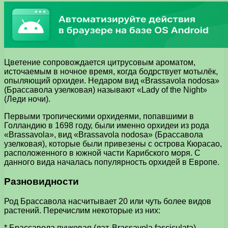
Цветение сопровождается цитрусовым ароматом,
источаемым в ночное время, когда бодрствует мотылёк,
опыляющий орхидеи. Недаром вид «Brassavola nodosa»
(Брассавола узелковая) называют «Lady of the Night»
(Леди ночи).
Первыми тропическими орхидеями, попавшими в
Голландию в 1698 году, были именно орхидеи из рода
«Brassavola», вид «Brassavola nodosa» (Брассавола
узелковая), которые были привезены с острова Кюрасао,
расположенного в южной части Карибского моря. С
данного вида началась популярность орхидей в Европе.
Разновидности
Род Брассавола насчитывает 20 или чуть более видов
растений. Перечислим некоторые из них:
* Брассавола пучковая (лат. Brassavola fasciculata)