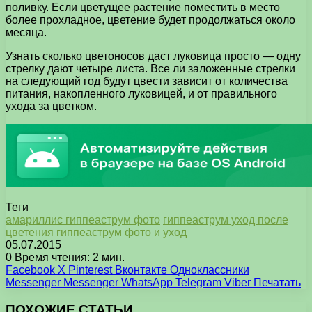
поливку. Если цветущее растение поместить в место
более прохладное, цветение будет продолжаться около
месяца.
Узнать сколько цветоносов даст луковица просто — одну
стрелку дают четыре листа. Все ли заложенные стрелки
на следующий год будут цвести зависит от количества
питания, накопленного луковицей, и от правильного
ухода за цветком.
Теги
амариллис гиппеаструм фото
гиппеаструм уход после
цветения
гиппеаструм фото и уход
05.07.2015
0
Время чтения: 2 мин.
Facebook
X
Pinterest
Вконтакте
Одноклассники
Messenger
Messenger
WhatsApp
Telegram
Viber
Печатать
ПОХОЖИЕ СТАТЬИ