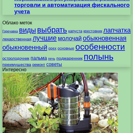
торговли и автоматизация фискального
учета
Облако меток
выбрать
виды
лапчатка
капуста
крестовник
Горечавка
лучшие
обыкновенная
молочай
лекарственная
особенности
обыкновенный
орех
основные
полынь
пальма
подмаренник
остролодочник
печь
советы
преимущества
ремонт
Интересно