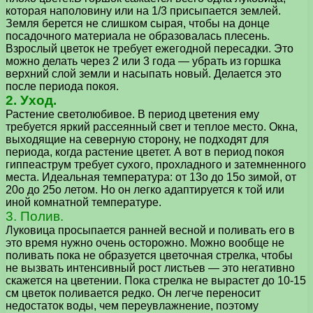
которая наполовину или на 1/3 присыпается землей.
Земля берется не слишком сырая, чтобы на донце
посадочного материала не образовалась плесень.
Взрослый цветок не требует ежегодной пересадки. Это
можно делать через 2 или 3 года — убрать из горшка
верхний слой земли и насыпать новый. Делается это
после периода покоя.
2. Уход.
Растение светолюбивое. В период цветения ему
требуется яркий рассеянный свет и теплое место. Окна,
выходящие на северную сторону, не подходят для
периода, когда растение цветет. А вот в период покоя
гиппеаструм требует сухого, прохладного и затемненного
места. Идеальная температура: от 13о до 15о зимой, от
20о до 25о летом. Но он легко адаптируется к той или
иной комнатной температуре.
3. Полив.
Луковица просыпается ранней весной и поливать его в
это время нужно очень осторожно. Можно вообще не
поливать пока не образуется цветочная стрелка, чтобы
не вызвать интенсивный рост листьев — это негативно
скажется на цветении. Пока стрелка не вырастет до 10-15
см цветок поливается редко. Он легче переносит
недостаток воды, чем переувлажнение, поэтому