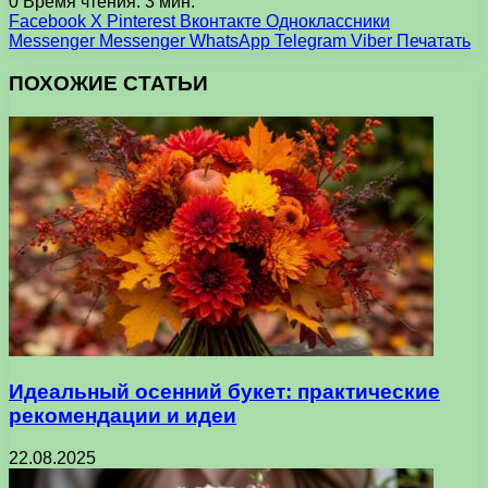
0
Время чтения: 3 мин.
Facebook
X
Pinterest
Вконтакте
Одноклассники
Messenger
Messenger
WhatsApp
Telegram
Viber
Печатать
ПОХОЖИЕ СТАТЬИ
Идеальный осенний букет: практические
рекомендации и идеи
22.08.2025