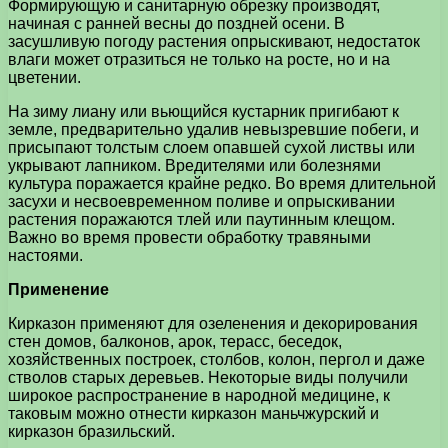
Формирующую и санитарную обрезку производят,
начиная с ранней весны до поздней осени. В
засушливую погоду растения опрыскивают, недостаток
влаги может отразиться не только на росте, но и на
цветении.
На зиму лиану или вьющийся кустарник пригибают к
земле, предварительно удалив невызревшие побеги, и
присыпают толстым слоем опавшей сухой листвы или
укрывают лапником. Вредителями или болезнями
культура поражается крайне редко. Во время длительной
засухи и несвоевременном поливе и опрыскивании
растения поражаются тлей или паутинным клещом.
Важно во время провести обработку травяными
настоями.
Применение
Кирказон применяют для озеленения и декорирования
стен домов, балконов, арок, терасс, беседок,
хозяйственных построек, столбов, колон, пергол и даже
стволов старых деревьев. Некоторые виды получили
широкое распространение в народной медицине, к
таковым можно отнести кирказон маньчжурский и
кирказон бразильский.