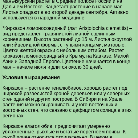
маньчжурский растет в Средней полосе России и на
Дальнем Востоке. Зацветает растение в начале мая.
Листья опадают в во второй декаде сентября. Активно
используется в народной медицине.
*Кирказон ломоносовидный (лат. Aristolochia clematitis) –
вид представлен травянистой лианой с длинным
корневищем. Высота растений до 15 м. Листья округлой
или яйцевидной формы, с тупыми концами, матовые.
Цветки желтой окраски с небольшим отгибом. Растет
кирказон ломоносовидный в Крыму, на Кавказе, Малой
Азии и Западной Европе. Цветение начинается в конце
мая – начале июля и длится около 30 дней.
Условия выращивания
Кирказон – растение тенелюбивое, хорошо растет под
широкой развесистой кроной деревьев или у северных
стен зданий и других построек. В Сибири и на Урале
растения можно выращивать и у юго-восточных и
восточных стен, что связано с дефицитом солнца в этих
регионах.
Кирказон влаголюбив, предпочитает умеренно
увлажненные, рыхлые и богатые перегноем почвы. К
сухой почве относится отрицательно. В целом в