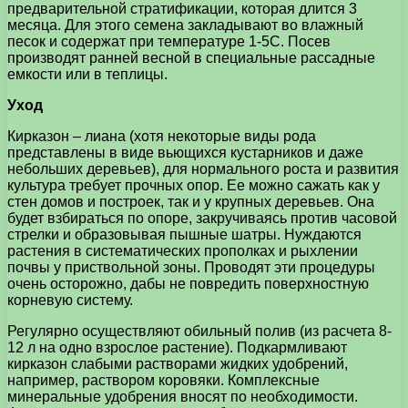
предварительной стратификации, которая длится 3
месяца. Для этого семена закладывают во влажный
песок и содержат при температуре 1-5С. Посев
производят ранней весной в специальные рассадные
емкости или в теплицы.
Уход
Кирказон – лиана (хотя некоторые виды рода
представлены в виде вьющихся кустарников и даже
небольших деревьев), для нормального роста и развития
культура требует прочных опор. Ее можно сажать как у
стен домов и построек, так и у крупных деревьев. Она
будет взбираться по опоре, закручиваясь против часовой
стрелки и образовывая пышные шатры. Нуждаются
растения в систематических прополках и рыхлении
почвы у приствольной зоны. Проводят эти процедуры
очень осторожно, дабы не повредить поверхностную
корневую систему.
Регулярно осуществляют обильный полив (из расчета 8-
12 л на одно взрослое растение). Подкармливают
кирказон слабыми растворами жидких удобрений,
например, раствором коровяки. Комплексные
минеральные удобрения вносят по необходимости.