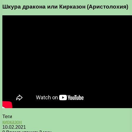
Шкура дракона или Кирказон (Аристолохия)
Теги
кирказон
10.02.2021