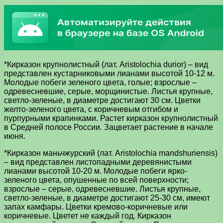
*Кирказон крупнолистный (лат. Aristolochia durior) – вид
представлен кустарниковыми лианами высотой 10-12 м.
Молодые побеги зеленого цвета, голые; взрослые –
одревесневшие, серые, морщинистые. Листья крупные,
светло-зеленые, в диаметре достигают 30 см. Цветки
желто-зеленого цвета, с коричневым отгибом и
пурпурными крапинками. Растет кирказон крупнолистный
в Средней полосе России. Зацветает растение в начале
июня.
*Кирказон маньчжурский (лат. Aristolochia mandshuriensis)
– вид представлен листопадными деревянистыми
лианами высотой 10-20 м. Молодые побеги ярко-
зеленого цвета, опушенные по всей поверхности;
взрослые – серые, одревесневшие. Листья крупные,
светло-зеленые, в диаметре достигают 25-30 см, имеют
запах камфары. Цветки кремово-коричневые или
коричневые. Цветет не каждый год. Кирказон