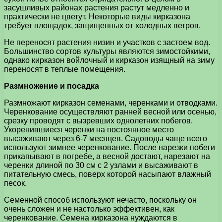
засушливых районах растения растут медленно и
практически не цветут. Некоторые виды кирказона
требует площадок, защищенных от холодных ветров.
Не переносят растения низин и участков с застоем вод.
Большинство сортов культуры являются зимостойкими,
однако кирказон войлочный и кирказон изящный на зиму
переносят в теплые помещения.
Размножение и посадка
Размножают кирказон семенами, черенками и отводками.
Черенкование осуществляют ранней весной или осенью,
срезку проводят с вызревших однолетних побегов.
Укоренившиеся черенки на постоянное место
высаживают через 6-7 месяцев. Садоводы чаще всего
используют зимнее черенкование. После нарезки побеги
прикапывают в погребе, а весной достают, нарезают на
черенки длиной по 30 см с 2 узлами и высаживают в
питательную смесь, поверх которой насыпают влажный
песок.
Семенной способ используют нечасто, поскольку он
очень сложен и не настолько эффективен, как
черенкование. Семена кирказона нуждаются в