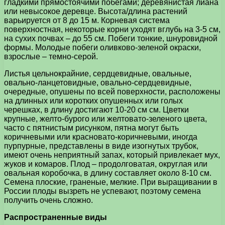
гладкими прямостоячими побегами; деревянистая лиана
или невысокое деревце. Высота/длина растений
варьируется от 8 до 15 м. Корневая система
поверхностная, некоторые корни уходят вглубь на 3-5 см,
на сухих почвах – до 55 см. Побеги тонкие, шнуровидной
формы. Молодые побеги оливково-зеленой окраски,
взрослые – темно-серой.
Листья цельнокрайние, сердцевидные, овальные,
овально-ланцетовидные, овально-сердцевидные,
очередные, опушены по всей поверхности, расположены
на длинных или коротких опушенных или голых
черешках, в длину достигают 10-20 см см. Цветки
крупные, желто-бурого или желтовато-зеленого цвета,
часто с пятнистым рисунком, пятна могут быть
коричневыми или красновато-коричневыми, иногда
пурпурные, представлены в виде изогнутых трубок,
имеют очень неприятный запах, который привлекает мух,
жуков и комаров. Плод – продолговатая, округлая или
овальная коробочка, в длину составляет около 8-10 см.
Семена плоские, граненые, мелкие. При выращивании в
России плоды вызреть не успевают, поэтому семена
получить очень сложно.
Распространенные виды