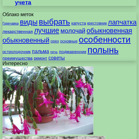
учета
Облако меток
выбрать
виды
лапчатка
капуста
крестовник
Горечавка
лучшие
обыкновенная
молочай
лекарственная
особенности
обыкновенный
орех
основные
полынь
пальма
подмаренник
остролодочник
печь
советы
преимущества
ремонт
Интересно