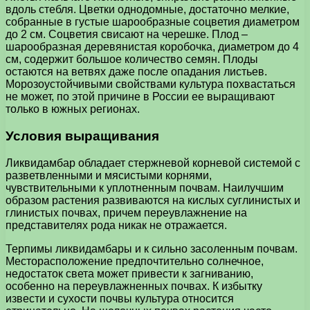
вдоль стебля. Цветки однодомные, достаточно мелкие,
собранные в густые шарообразные соцветия диаметром
до 2 см. Соцветия свисают на черешке. Плод –
шарообразная деревянистая коробочка, диаметром до 4
см, содержит большое количество семян. Плоды
остаются на ветвях даже после опадания листьев.
Морозоустойчивыми свойствами культура похвастаться
не может, по этой причине в России ее выращивают
только в южных регионах.
Условия выращивания
Ликвидамбар обладает стержневой корневой системой с
разветвленными и мясистыми корнями,
чувствительными к уплотненным почвам. Наилучшим
образом растения развиваются на кислых суглинистых и
глинистых почвах, причем переувлажнение на
представителях рода никак не отражается.
Терпимы ликвидамбары и к сильно засоленным почвам.
Месторасположение предпочтительно солнечное,
недостаток света может привести к загниванию,
особенно на переувлажненных почвах. К избытку
извести и сухости почвы культура относится