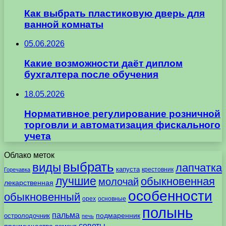
Как выбрать пластиковую дверь для
ванной комнаты
05.06.2026
Какие возможности даёт диплом
бухгалтера после обучения
18.05.2026
Нормативное регулирование розничной
торговли и автоматизация фискального
учета
Облако меток
выбрать
виды
лапчатка
капуста
крестовник
Горечавка
лучшие
обыкновенная
молочай
лекарственная
особенности
обыкновенный
орех
основные
полынь
пальма
подмаренник
остролодочник
печь
советы