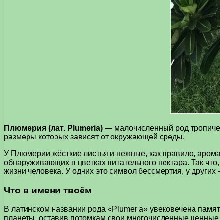
Плюмерия (лат. Plumeria)
— малочисленный род тропическ
размеры которых зависят от окружающей среды.
У Плюмерии жёсткие листья и нежные, как правило, арома
обнаруживающих в цветках питательного нектара. Так чт
жизни человека. У одних это символ бессмертия, у других
Что в имени твоём
В латинском названии рода «Plumeria» увековечена памят
планеты, оставив потомкам свои многочисленные ценные т