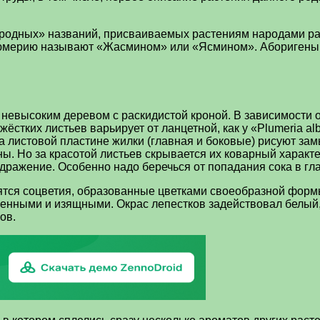
ародных» названий, присваиваемых растениям народами р
юмерию называют «Жасмином» или «Ясмином». Аборигены 
 невысоким деревом с раскидистой кроной. В зависимости 
тких листьев варьирует от ланцетной, как у «Plumeria alb
 листовой пластине жилки (главная и боковые) рисуют зам
. Но за красотой листьев скрывается их коварный характер
дражение. Особенно надо беречься от попадания сока в гла
ятся соцветия, образованные цветками своеобразной формы
ченными и изящными. Окрас лепестков задействовал белый,
ов.