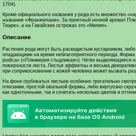
1704).
Кроме официального названия у рода есть множество «н
название «Франжипани». За приятный ночной аромат Пл
Тиаре», а на Гавайских островах это «Мелия».
Описание
Растения рода могут быть раскидистым кустарником, либо
опадающими на время неблагоприятного периода. Форма жёс
pudica» («Плюмерия стыдливая»). Чётко выделяющиеся на
поверхности листа. Листья эффектны и весьма декоративны
при соприкосновении с кожей человека может вызвать раз
На фоне грубоватых листьев особенно трогательно смотр
плоскими, простой овальной формы, либо виртуозно скру
как однотонными, так и сочетать несколько цветов и оттенк