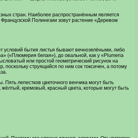
азных стран. Наиболее распространённым является
Французской Полинезии зовут растение «Деревом
от условий бытия листья бывают вечнозелёными, либо
a» («Плюмерия белая»), до овальной, как у «Plumeria
ысловатый или простой геометрический рисунок на
, поскольку струящийся по ним сок токсичен, а потому
за.
. Пять лепестков цветочного венчика могут быть
 жёлтый, кремовый, красный цвета, которые могут быть