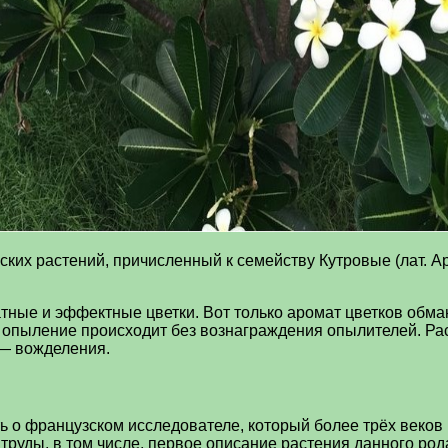
их растений, причисленный к семейству Кутровые (лат. Ap
тные и эффектные цветки. Вот только аромат цветков обман
о, опыление происходит без вознаграждения опылителей. Р
 — вожделения.
ь о французском исследователе, который более трёх веков
руды, в том числе, первое описание растения данного род