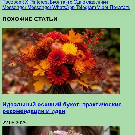
Facebook
X
Pinterest
Вконтакте
Одноклассники
Messenger
Messenger
WhatsApp
Telegram
Viber
Печатать
ПОХОЖИЕ СТАТЬИ
Идеальный осенний букет: практические
рекомендации и идеи
22.08.2025