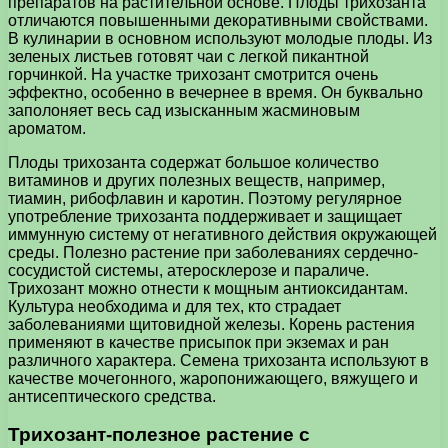
препаратов на растительной основе. Плоды трихозанта
отличаются повышенными декоративными свойствами.
В кулинарии в основном используют молодые плоды. Из
зеленых листьев готовят чаи с легкой пикантной
горчинкой. На участке трихозант смотрится очень
эффектно, особенно в вечернее в время. Он буквально
заполоняет весь сад изысканным жасминовым
ароматом.
Плоды трихозанта содержат большое количество
витаминов и других полезных веществ, например,
тиамин, рибофлавин и каротин. Поэтому регулярное
употребление трихозанта поддерживает и защищает
иммунную систему от негативного действия окружающей
среды. Полезно растение при заболеваниях сердечно-
сосудистой системы, атеросклерозе и параличе.
Трихозант можно отнести к мощным антиоксидантам.
Культура необходима и для тех, кто страдает
заболеваниями щитовидной железы. Корень растения
применяют в качестве присыпок при экземах и ран
различного характера. Семена трихозанта используют в
качестве мочегонного, жаропонижающего, вяжущего и
антисептического средства.
Трихозант-полезное растение с