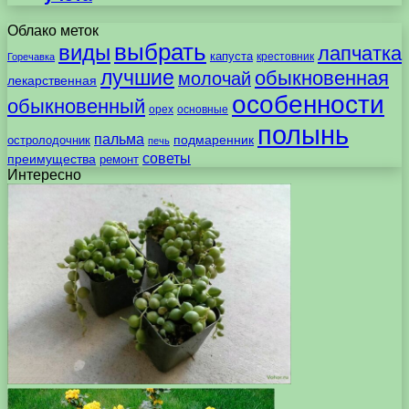
Облако меток
выбрать
виды
лапчатка
капуста
крестовник
Горечавка
лучшие
обыкновенная
молочай
лекарственная
особенности
обыкновенный
орех
основные
полынь
пальма
подмаренник
остролодочник
печь
советы
преимущества
ремонт
Интересно