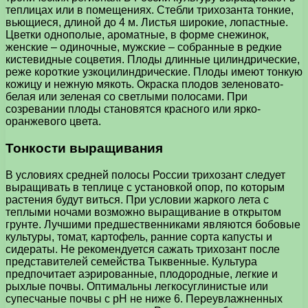
теплицах или в помещениях. Стебли трихозанта тонкие,
вьющиеся, длиной до 4 м. Листья широкие, лопастные.
Цветки однополые, ароматные, в форме снежинок,
женские – одиночные, мужские – собранные в редкие
кистевидные соцветия. Плоды длинные цилиндрические,
реже короткие узкоцилиндрические. Плоды имеют тонкую
кожицу и нежную мякоть. Окраска плодов зеленовато-
белая или зеленая со светлыми полосами. При
созревании плоды становятся красного или ярко-
оранжевого цвета.
Тонкости выращивания
В условиях средней полосы России трихозант следует
выращивать в теплице с установкой опор, по которым
растения будут виться. При условии жаркого лета с
теплыми ночами возможно выращивание в открытом
грунте. Лучшими предшественниками являются бобовые
культуры, томат, картофель, ранние сорта капусты и
сидераты. Не рекомендуется сажать трихозант после
представителей семейства Тыквенные. Культура
предпочитает аэрированные, плодородные, легкие и
рыхлые почвы. Оптимальны легкосуглинистые или
супесчаные почвы с рН не ниже 6. Переувлажненных