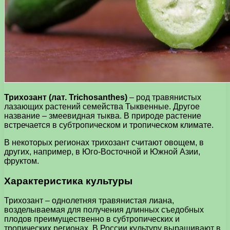
Трихозант (лат. Trichosanthes)
– род травянистых
лазающих растений семейства Тыквенные. Другое
название – змеевидная тыква. В природе растение
встречается в субтропическом и тропическом климате.
В некоторых регионах трихозант считают овощем, в
других, например, в Юго-Восточной и Южной Азии,
фруктом.
Характеристика культуры
Трихозант – однолетняя травянистая лиана,
возделываемая для получения длинных съедобных
плодов преимущественно в субтропических и
тропических регионах. В России культуру выращивают в