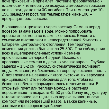
почв трихозант не приемлет. Растение требовательно к
влажности и температуре воздуха. Заморозков трихозант
не выносит, даже при 0С погибает. При температуре 10-
15С замедляет рост, при температуре ниже 10С –
прекращает рост совсем.
Выращивают трихозант через рассаду. Семена перед
посевом замачивают в воде. Можно попробовать
прорастить семена во влажных опилках. Емкости с
семенами выставляют в непосредственной близости к
батареям центрального отопления. Температура
помещения должна быть около 25-30С. При соблюдении
всех вышеперечисленных условий семена
проклевываются через 4-5 дней. Высевают
пророщенные семена в десятых числах апреля. Глубина
заделки – 1,5-2 см. Рассаду систематически поливают,
подкармливают, и обеспечивают хорошую освещенность.
С появлением на сеянцах пятого листочка, их верхушки
прищипывают. Это необходимо для того, чтобы на
боковых побегах сформировались женские цветки. В
открытый грунт или теплицу молодые растения
пересаживают в возрасте 45-50 дней. Почву под культуру
готовят заранее, ее тщательно перекапывают, вносят
компост или перепревший навоз, а также калийные,
азотные и фосфорные удобрения.