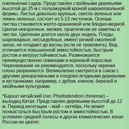
озеленении садов. Представлен стройными деревьями
высотой до 25 м с полуажурной кроной широкоовальной
формы. Листья довольно крупные, светло-зеленые или
темно-зеленые, состоят из 5-13 листочков. Осенью
листва становится желто-оранжевой или бледно-медной.
Цветки невзрачные, мелкие, практически не заметны в
листве. Цветение длится около двух недель. Плоды
шаровидные, несъедобные, имеют резкий смоляной
запах, не опадают до весны (если не тревожить). Вид
отличается повышенной зимостойкостью, быстрым
ростом и ветроустойчивостью. Размножается
преимущественно семенами и корневой порослью.
Черенкование не рекомендуется, поскольку черенки
плохо укореняются. Великолепно смотрится в союзе с
другими декоративными и плодово-ягодными деревьями
и кустаниками, например, с дубом, кленом, березой и
хвойными культурами.
*Бархат китайский (лат. Phellodendron chinense) –
выходец Китая. Представлен деревьями высотой до 12
м. Период вегетации – май – октябрь. Не может
похвастаться быстрым ростом и зимостойкостью. В
условиях средней полосы и других климатических зонах
России не цветет.