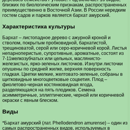
близких по биологическим признакам, распространенных
преимущественно в Восточной Азии. В России нередким
гостем садов и парков является бархат амурский.
Характеристика культуры
Бархат – листопадное дерево с ажурной кроной и
стволом, покрытым пробковидной, бархатистой,
трещиноватой, серой или серо-коричневой корой. Листья
непарноперистые, супротивные, ароматные, состоят из
7-11мелкозубчатых или цельных, маслянисто-
железистых, ярко-зеленых листочков. Изнутри листочки
опушены по средней жилке, верхняя поверхность
гладкая. Цветки мелкие, желтовато-зеленые, собраны в
щитковидные многоцветковые соцветия. Плод –
фиолетово-черная костянковидная ягода,
разделяющаяся на пять плодиков. Семена
асимметричные, эллиптические, черной или коричневой
окраски с явным блеском.
Виды
*Бархат амурский (лат. Phellodendron amurense) – один из
самых распространенных видов, используемых в