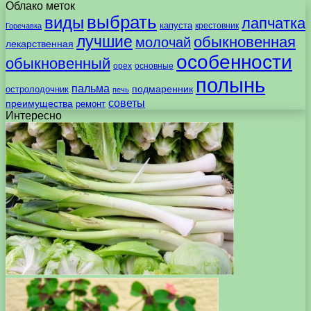
Облако меток
выбрать
виды
лапчатка
капуста
крестовник
Горечавка
лучшие
обыкновенная
молочай
лекарственная
особенности
обыкновенный
орех
основные
полынь
пальма
подмаренник
остролодочник
печь
советы
преимущества
ремонт
Интересно