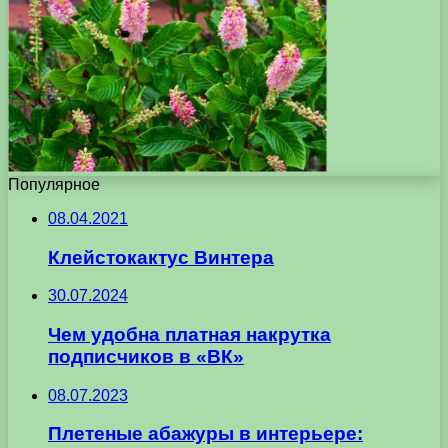
Популярное
08.04.2021
Клейстокактус Винтера
30.07.2024
Чем удобна платная накрутка
подписчиков в «ВК»
08.07.2023
Плетеные абажуры в интерьере: