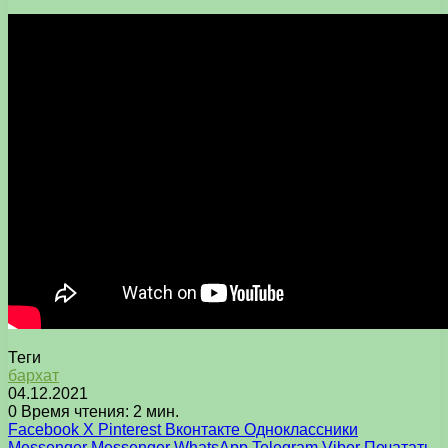
Теги
бархат
04.12.2021
0
Время чтения: 2 мин.
Facebook
X
Pinterest
Вконтакте
Одноклассники
Messenger
Messenger
WhatsApp
Telegram
Viber
Печатать