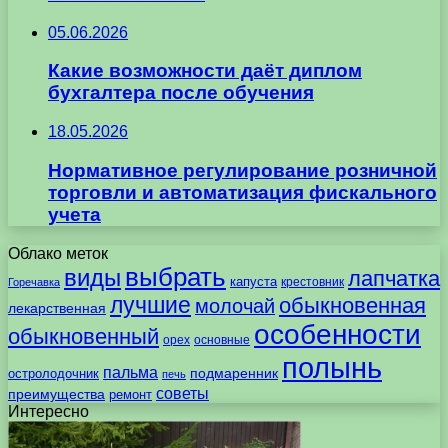
05.06.2026
Какие возможности даёт диплом
бухгалтера после обучения
18.05.2026
Нормативное регулирование розничной
торговли и автоматизация фискального
учета
Облако меток
выбрать
виды
лапчатка
капуста
крестовник
Горечавка
лучшие
обыкновенная
молочай
лекарственная
особенности
обыкновенный
орех
основные
полынь
пальма
подмаренник
остролодочник
печь
советы
преимущества
ремонт
Интересно