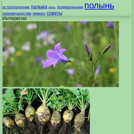
полынь
пальма
подмаренник
остролодочник
печь
советы
преимущества
ремонт
Интересно