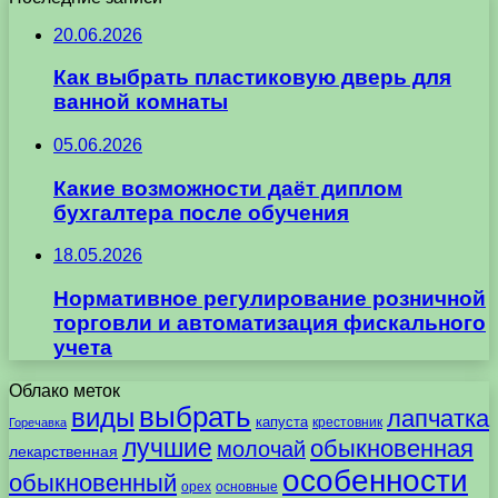
20.06.2026
Как выбрать пластиковую дверь для
ванной комнаты
05.06.2026
Какие возможности даёт диплом
бухгалтера после обучения
18.05.2026
Нормативное регулирование розничной
торговли и автоматизация фискального
учета
Облако меток
выбрать
виды
лапчатка
капуста
крестовник
Горечавка
лучшие
обыкновенная
молочай
лекарственная
особенности
обыкновенный
орех
основные