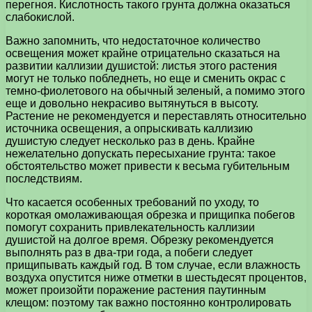
перегноя. Кислотность такого грунта должна оказаться
слабокислой.
Важно запомнить, что недостаточное количество
освещения может крайне отрицательно сказаться на
развитии каллизии душистой: листья этого растения
могут не только побледнеть, но еще и сменить окрас с
темно-фиолетового на обычный зеленый, а помимо этого
еще и довольно некрасиво вытянуться в высоту.
Растение не рекомендуется и переставлять относительно
источника освещения, а опрыскивать каллизию
душистую следует несколько раз в день. Крайне
нежелательно допускать пересыхание грунта: такое
обстоятельство может привести к весьма губительным
последствиям.
Что касается особенных требований по уходу, то
короткая омолаживающая обрезка и прищипка побегов
помогут сохранить привлекательность каллизии
душистой на долгое время. Обрезку рекомендуется
выполнять раз в два-три года, а побеги следует
прищипывать каждый год. В том случае, если влажность
воздуха опустится ниже отметки в шестьдесят процентов,
может произойти поражение растения паутинным
клещом: поэтому так важно постоянно контролировать