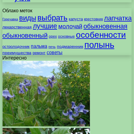
Облако меток
выбрать
виды
лапчатка
капуста
крестовник
Горечавка
лучшие
обыкновенная
молочай
лекарственная
особенности
обыкновенный
орех
основные
полынь
пальма
подмаренник
остролодочник
печь
советы
преимущества
ремонт
Интересно