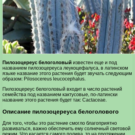
Пилозоцереус белоголовый
известен еще и под
названием пилозоцереуса леукоцефалуса, в латинском
языке название этого растения будет звучать следующим
образом: Pilosocereus leucocephalus.
Пилозоцереус белоголовый входит в число растений
семейства под названием кактусовые, по-латински
название этого растения будет так: Cactaceae.
Описание пилозоцереуса белоголового
Для того, чтобы это растение смогло благоприятно
развиваться, важно обеспечить ему солнечный световой
режим. Что касается самого полива, то на протяжении