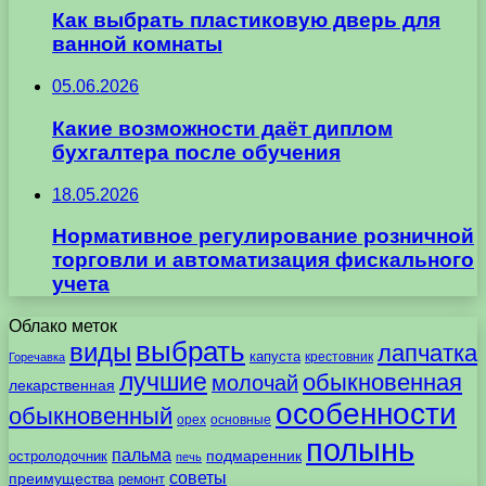
Как выбрать пластиковую дверь для
ванной комнаты
05.06.2026
Какие возможности даёт диплом
бухгалтера после обучения
18.05.2026
Нормативное регулирование розничной
торговли и автоматизация фискального
учета
Облако меток
выбрать
виды
лапчатка
капуста
крестовник
Горечавка
лучшие
обыкновенная
молочай
лекарственная
особенности
обыкновенный
орех
основные
полынь
пальма
подмаренник
остролодочник
печь
советы
преимущества
ремонт