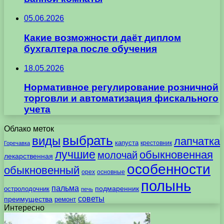
05.06.2026
Какие возможности даёт диплом
бухгалтера после обучения
18.05.2026
Нормативное регулирование розничной
торговли и автоматизация фискального
учета
Облако меток
выбрать
виды
лапчатка
капуста
крестовник
Горечавка
лучшие
обыкновенная
молочай
лекарственная
особенности
обыкновенный
орех
основные
полынь
пальма
подмаренник
остролодочник
печь
советы
преимущества
ремонт
Интересно