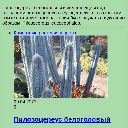
Пилозоцереус белоголовый известен еще и под
названием пилозоцереуса леукоцефалуса, в латинском
языке название этого растения будет звучать следующим
образом: Pilosocereus leucocephalus.
Комнатные растения и цветы
09.04.2022
0
Пилозоцереус белоголовый