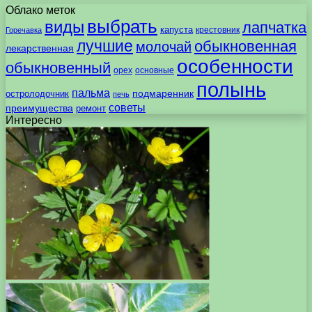
Облако меток
выбрать
виды
лапчатка
капуста
крестовник
Горечавка
лучшие
обыкновенная
молочай
лекарственная
особенности
обыкновенный
орех
основные
полынь
пальма
подмаренник
остролодочник
печь
советы
преимущества
ремонт
Интересно