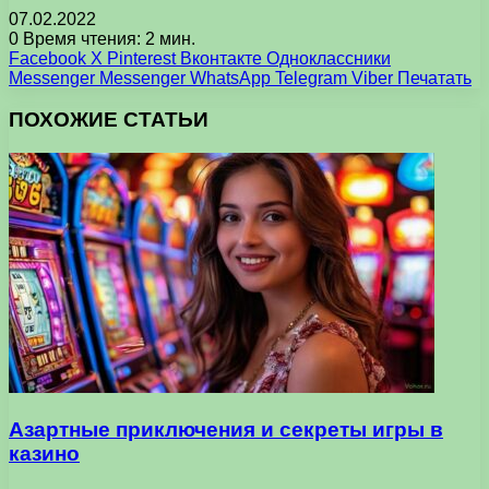
07.02.2022
0
Время чтения: 2 мин.
Facebook
X
Pinterest
Вконтакте
Одноклассники
Messenger
Messenger
WhatsApp
Telegram
Viber
Печатать
ПОХОЖИЕ СТАТЬИ
Азартные приключения и секреты игры в
казино