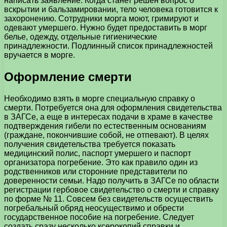
написать заявление. Когда станет решен вопрос о
вскрытии и бальзамировании, тело человека готовится к
захоронению. Сотрудники морга моют, гримируют и
одевают умершего. Нужно будет предоставить в морг
белье, одежду, отдельные гигиенические
принадлежности. Подлинный список принадлежностей
вручается в морге.
Оформление смерти
Необходимо взять в морге специальную справку о
смерти. Потребуется она для оформления свидетельства
в ЗАГСе, а еще в интересах подачи в храме в качестве
подтверждения гибели по естественным основаниям
(граждане, покончившие собой, не отпевают). В целях
получения свидетельства требуется показать
медицинский полис, паспорт умершего и паспорт
организатора погребение. Это как правило один из
родственников или сторонние представители по
доверенности семьи. Надо получить в ЗАГСе по области
регистрации гербовое свидетельство о смерти и справку
по форме № 11. Совсем без свидетельств осуществить
погребальный обряд неосуществимо и обрести
государственное пособие на погребение. Следует
создать сразу несколько ксерокопий справки и