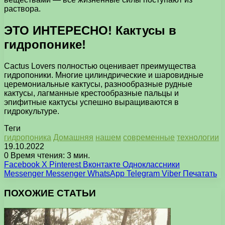
раствора.
ЭТО ИНТЕРЕСНО! Кактусы в
гидропонике!
Cactus Lovers полностью оценивает преимущества
гидропоники. Многие цилиндрические и шаровидные
церемониальные кактусы, разнообразные рудные
кактусы, лагманные крестообразные пальцы и
эпифитные кактусы успешно выращиваются в
гидрокультуре.
Теги
гидропоника
Домашняя
нашем
современные
технологии
19.10.2022
0
Время чтения: 3 мин.
Facebook
X
Pinterest
Вконтакте
Одноклассники
Messenger
Messenger
WhatsApp
Telegram
Viber
Печатать
ПОХОЖИЕ СТАТЬИ