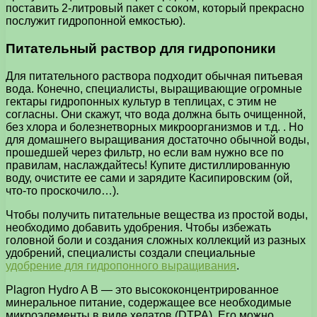
поставить 2-литровый пакет с соком, который прекрасно
послужит гидропонной емкостью).
Питательный раствор для гидропоники
Для питательного раствора подходит обычная питьевая
вода. Конечно, специалисты, выращивающие огромные
гектары гидропонных культур в теплицах, с этим не
согласны. Они скажут, что вода должна быть очищенной,
без хлора и болезнетворных микроорганизмов и т.д. . Но
для домашнего выращивания достаточно обычной воды,
прошедшей через фильтр, но если вам нужно все по
правилам, наслаждайтесь! Купите дистиллированную
воду, очистите ее сами и зарядите Касипировским (ой,
что-то проскочило…).
Чтобы получить питательные вещества из простой воды,
необходимо добавить удобрения. Чтобы избежать
головной боли и создания сложных коллекций из разных
удобрений, специалисты создали специальные
удобрение для гидропонного выращивания
.
Plagron Hydro A B — это высококонцентрированное
минеральное питание, содержащее все необходимые
микроэлементы в виде хелатов (DTPA). Его можно