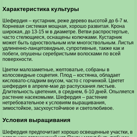
Характеристика культуры
Шефердия – кустарник, реже дерево высотой до 6-7 м.
Корневая системая мощная, хорошо развитая. Крона
широкая, до 13-15 м в диаметре. Ветви распростертые,
часто стелющиеся, оснащены колючками. Кустарник
может быть одноствольным или многоствольным. Листья
удлиненно-ланцетовидные, супротивные, также как и
побеги, опушены серебристыми волосками по всей
поверхности.
Цветки малозаметные, желтоватые, собраны в
колосовидные соцветия. Плод – костянка, обладает
кисловато-сладким вкусом, часто с горчинкой. Цветет
шефердия в апреле-мае до распускания листьев.
Длительность цветения, в среднем, 6-10 дней. Опыляется
растение насекомыми. Шефердия – растение
нетребовательное к условиям выращивания,
зимостойкое, засухоустойчивое и светолюбивое.
Условия выращивания
Шефердия предпочитает хорошо освещенные участки, в