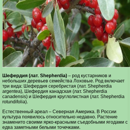
Шефердия (лат. Shepherdia)
– род кустарников и
небольших деревьев семейства Лоховые. Род включает
три вида: Шефердия серебристая (лат. Shepherdia
argentea), Шефердия канадская (лат. Shepherdia
canadensis) и Шефердия круглолистная (лат. Shepherdia
rotundifolia).
Естественный ареал – Северная Америка. В России
культура появилось относительно недавно. Растение
знаменито своими ярко-красными съедобными ягодами с
едва заметными белыми точечками.