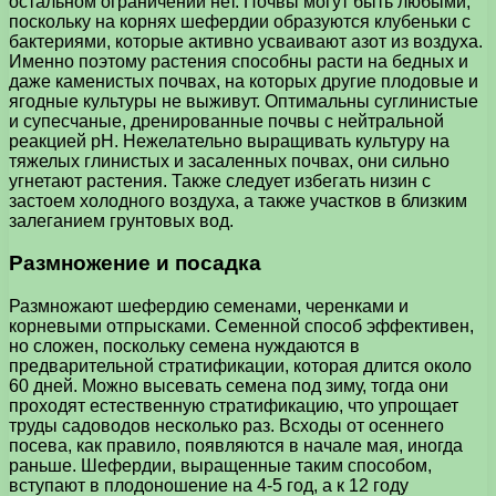
остальном ограничений нет. Почвы могут быть любыми,
поскольку на корнях шефердии образуются клубеньки с
бактериями, которые активно усваивают азот из воздуха.
Именно поэтому растения способны расти на бедных и
даже каменистых почвах, на которых другие плодовые и
ягодные культуры не выживут. Оптимальны суглинистые
и супесчаные, дренированные почвы с нейтральной
реакцией рН. Нежелательно выращивать культуру на
тяжелых глинистых и засаленных почвах, они сильно
угнетают растения. Также следует избегать низин с
застоем холодного воздуха, а также участков в близким
залеганием грунтовых вод.
Размножение и посадка
Размножают шефердию семенами, черенками и
корневыми отпрысками. Семенной способ эффективен,
но сложен, поскольку семена нуждаются в
предварительной стратификации, которая длится около
60 дней. Можно высевать семена под зиму, тогда они
проходят естественную стратификацию, что упрощает
труды садоводов несколько раз. Всходы от осеннего
посева, как правило, появляются в начале мая, иногда
раньше. Шефердии, выращенные таким способом,
вступают в плодоношение на 4-5 год, а к 12 году