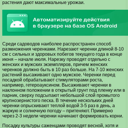
растения дают максимальные урожаи.
Среди садоводов наиболее распространен способ
размножения черенками. Нарезают черенки длиной 8-10
см с сильных и здоровых побегов текущего года в конце
июня – начале июля. Нарезку проводят отдельно с
женских и мужских экземпляров, причем женских
черенков должно быть в 10 раз больше. На 7-10 женских
растений высаживают одно мужское. Черенки перед
посадкой обрабатывают стимуляторами роста,
например, гетероауксином. Высаживают черенки в
наклонном положении в открытый грунт под пленку или в
парник, сверху подсыпают небольшой слой промытого
крупнозернистого песка. В течение нескольких дней
черенки опрыскивают теплой водой 3-5 раз в день, а
жаркую и солнечную погоду – притеняют. Примерно
через 2-3 недели черенки начинают формировать корни.
Посадку культуры саженцами проводят весной, хотя и