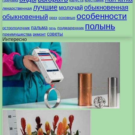
капуста
крестовник
Горечавка
лучшие
обыкновенная
молочай
лекарственная
особенности
обыкновенный
орех
основные
полынь
пальма
подмаренник
остролодочник
печь
советы
преимущества
ремонт
Интересно