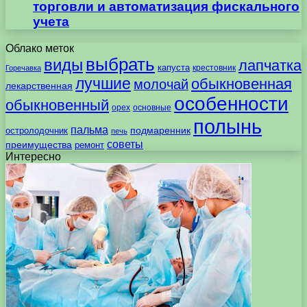
торговли и автоматизация фискального
учета
Облако меток
выбрать
виды
лапчатка
капуста
крестовник
Горечавка
лучшие
обыкновенная
молочай
лекарственная
особенности
обыкновенный
орех
основные
полынь
пальма
подмаренник
остролодочник
печь
советы
преимущества
ремонт
Интересно