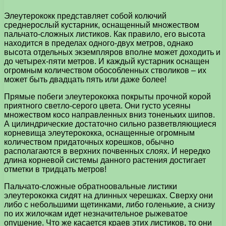
Элеутерококк представляет собой колючий
среднерослый кустарник, оснащенный множеством
пальчато-сложных листиков. Как правило, его высота
находится в пределах одного-двух метров, однако
высота отдельных экземпляров вполне может доходить и
до четырех-пяти метров. И каждый кустарник оснащен
огромным количеством обособленных стволиков – их
может быть двадцать пять или даже более!
Прямые побеги элеутерококка покрыты прочной корой
приятного светло-серого цвета. Они густо усеяны
множеством косо направленных вниз тоненьких шипов.
А цилиндрические достаточно сильно разветвляющиеся
корневища элеутерококка, оснащенные огромным
количеством придаточных корешков, обычно
располагаются в верхних почвенных слоях. И нередко
длина корневой системы данного растения достигает
отметки в тридцать метров!
Пальчато-сложные обратноовальные листики
элеутерококка сидят на длинных черешках. Сверху они
либо с небольшими щетинками, либо голенькие, а снизу
по их жилочкам идет незначительное рыжеватое
опушение. Что же касается краев этих листиков, то они