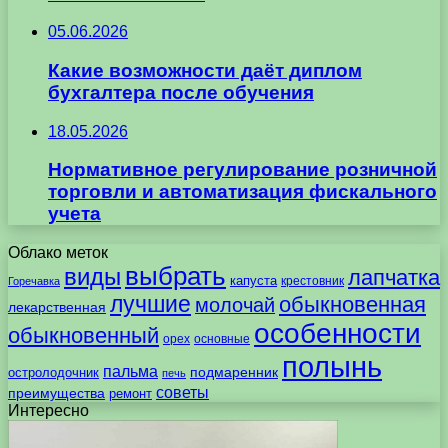
05.06.2026
Какие возможности даёт диплом
бухгалтера после обучения
18.05.2026
Нормативное регулирование розничной
торговли и автоматизация фискального
учета
Облако меток
выбрать
виды
лапчатка
капуста
крестовник
Горечавка
лучшие
обыкновенная
молочай
лекарственная
особенности
обыкновенный
орех
основные
полынь
пальма
подмаренник
остролодочник
печь
советы
преимущества
ремонт
Интересно