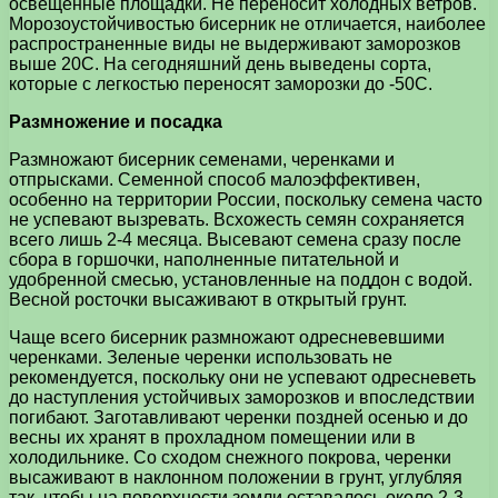
освещенные площадки. Не переносит холодных ветров.
Морозоустойчивостью бисерник не отличается, наиболее
распространенные виды не выдерживают заморозков
выше 20С. На сегодняшний день выведены сорта,
которые с легкостью переносят заморозки до -50С.
Размножение и посадка
Размножают бисерник семенами, черенками и
отпрысками. Семенной способ малоэффективен,
особенно на территории России, поскольку семена часто
не успевают вызревать. Всхожесть семян сохраняется
всего лишь 2-4 месяца. Высевают семена сразу после
сбора в горшочки, наполненные питательной и
удобренной смесью, установленные на поддон с водой.
Весной росточки высаживают в открытый грунт.
Чаще всего бисерник размножают одресневевшими
черенками. Зеленые черенки использовать не
рекомендуется, поскольку они не успевают одресневеть
до наступления устойчивых заморозков и впоследствии
погибают. Заготавливают черенки поздней осенью и до
весны их хранят в прохладном помещении или в
холодильнике. Со сходом снежного покрова, черенки
высаживают в наклонном положении в грунт, углубляя
так, чтобы на поверхности земли оставалось около 2-3