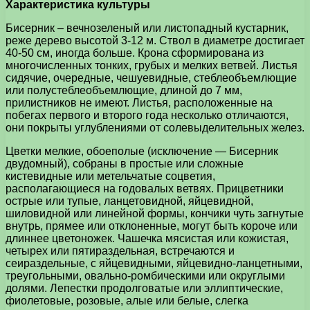
Характеристика культуры
Бисерник – вечнозеленый или листопадный кустарник,
реже дерево высотой 3-12 м. Ствол в диаметре достигает
40-50 см, иногда больше. Крона сформирована из
многочисленных тонких, грубых и мелких ветвей. Листья
сидячие, очередные, чешуевидные, стеблеобъемлющие
или полустеблеобъемлющие, длиной до 7 мм,
прилистников не имеют. Листья, расположенные на
побегах первого и второго года несколько отличаются,
они покрыты углублениями от солевыделительных желез.
Цветки мелкие, обоеполые (исключение — Бисерник
двудомный), собраны в простые или сложные
кистевидные или метельчатые соцветия,
располагающиеся на годовалых ветвях. Прицветники
острые или тупые, ланцетовидной, яйцевидной,
шиловидной или линейной формы, кончики чуть загнутые
внутрь, прямее или отклоненные, могут быть короче или
длиннее цветоножек. Чашечка мясистая или кожистая,
четырех или пятираздельная, встречаются и
сеираздельные, с яйцевидными, яйцевидно-ланцетными,
треугольными, овально-ромбическими или округлыми
долями. Лепестки продолговатые или эллиптические,
фиолетовые, розовые, алые или белые, слегка