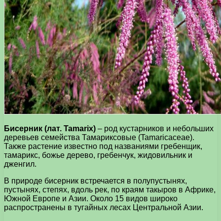
Бисерник (лат. Tamarix)
– род кустарников и небольших
деревьев семейства Тамариксовые (Tamaricaceae).
Также растение известно под названиями гребенщик,
тамарикс, божье дерево, гребенчук, жидовильник и
дженгил.
В природе бисерник встречается в полупустынях,
пустынях, степях, вдоль рек, по краям такыров в Африке,
Южной Европе и Азии. Около 15 видов широко
распространены в тугайных лесах Центральной Азии.