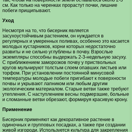
см. Как только на черенках прорастут почки, лишние
побеги прищипывают.
Уход
Несмотря на то, что бисерник является
засухоустойчивым растением, он нуждается в
регулярных и умеренных поливах, особенно это касается
молодых кустарников, корни которых недостаточно
развиты и не сильно углублены в почву. Взрослые
экземпляры способны выдержать 2-3-недельную засуху.
С приближением заморозков почву у приствольных
кругов мульчируют толстым слоем опавших листьев или
торфом. При установлении постоянной минусовой
температуры молодые побеги пригибают к поверхности
почвы и укрывают лапником или любым другим
экологическим материалом. Старые ветви также требуют
утепления. С наступлением весны подмерзшие, больные
и сломанные ветви обрезают, формируя красивую крону.
Применение
Бисерник применяют как декоративное растение в
одиночных и групповых посадках, а также при создании
живой изгороди. Используется культура для закрепления