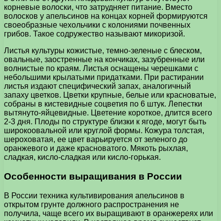
корневые волоски, что затрудняет питание. Вместо
волосков у апельсинов на концах корней формируются
своеобразные чехольчики с колониями почвенных
грибов. Такое содружество называют микоризой.
Листья культуры кожистые, темно-зеленые с блеском,
овальные, заостренные на кончиках, зазубренные или
волнистые по краям. Листья оснащены черешками с
небольшими крылатыми придатками. При растирании
листья издают специфический запах, аналогичный
запаху цветков. Цветки крупные, белые или красноватые,
собраны в кистевидные соцветия по 6 штук. Лепестки
вытянуто-яйцевидные. Цветение короткое, длится всего
2-3 дня. Плоды по структуре близки к ягоде, могут быть
широкоовальной или круглой формы. Кожура толстая,
шероховатая, ее цвет варьируется от зеленого до
оранжевого и даже красноватого. Мякоть рыхлая,
сладкая, кисло-сладкая или кисло-горькая.
Особенности выращивания в России
В России техника культивирования апельсинов в
открытом грунте должного распространения не
получила, чаще всего их выращивают в оранжереях или