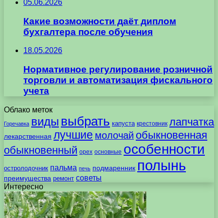
05.06.2026
Какие возможности даёт диплом
бухгалтера после обучения
18.05.2026
Нормативное регулирование розничной
торговли и автоматизация фискального
учета
Облако меток
выбрать
виды
лапчатка
капуста
крестовник
Горечавка
лучшие
обыкновенная
молочай
лекарственная
особенности
обыкновенный
орех
основные
полынь
пальма
подмаренник
остролодочник
печь
советы
преимущества
ремонт
Интересно