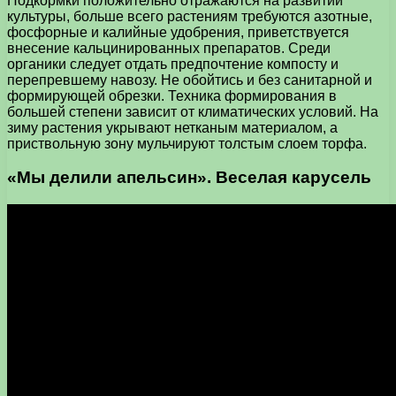
Подкормки положительно отражаются на развитии
культуры, больше всего растениям требуются азотные,
фосфорные и калийные удобрения, приветствуется
внесение кальцинированных препаратов. Среди
органики следует отдать предпочтение компосту и
перепревшему навозу. Не обойтись и без санитарной и
формирующей обрезки. Техника формирования в
большей степени зависит от климатических условий. На
зиму растения укрывают нетканым материалом, а
приствольную зону мульчируют толстым слоем торфа.
«Мы делили апельсин». Веселая карусель