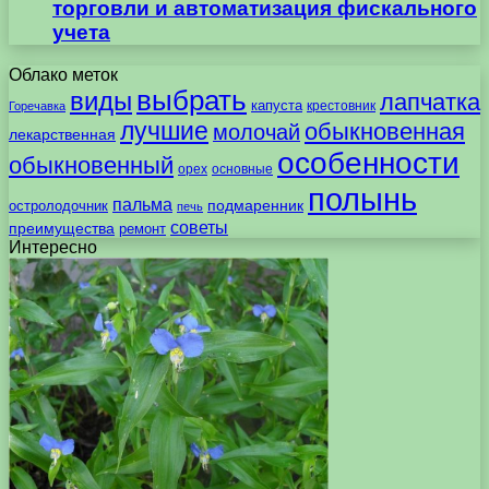
торговли и автоматизация фискального
учета
Облако меток
выбрать
виды
лапчатка
капуста
крестовник
Горечавка
лучшие
обыкновенная
молочай
лекарственная
особенности
обыкновенный
орех
основные
полынь
пальма
подмаренник
остролодочник
печь
советы
преимущества
ремонт
Интересно