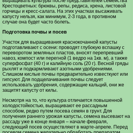
выращивать культуры после представителей семейства
Крестоцветных: брюквы, репы, редиса, хрена, листовой
горчицы и кресс-салата. На этих участках высаживать
капусту нельзя, как минимум, 2-3 года, в противном
случае она будет часто болеть.
Подготовка почвы и посев
Участок для выращивания краснокочанной капусты
подготавливают с осени: проводят глубокую вспашку с
переворотом земляных пластов, вносят перепревший
навоз, компост или перегной (1 ведро на 1кв. м), а также
суперфосфат (40 г) и калийную соль (20 г). Весной гряды
рыхлят и подкармливают азотными удобрениями.
Слишком кислые почвы предварительно известкуют или
гипсуют. Для подщелачивания почвы следует
использовать удобрения, содержащие кальций, они же
защитят капусту от килы.
Несмотря на то, что культура отличается повышенной
холодостойкостью, выращивают ее рассадным
способом, редко путем посева семян в грунт. Для
получения раннего урожая капусты, семена высевают на
рассаду уже в конце января – начале февраля,
следующий посев осуществляют в марте-апреле. Перед
посевом семена желательно обработать препаратом