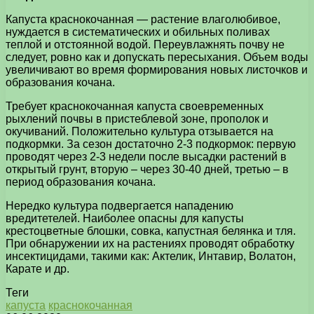
Капуста краснокочанная — растение влаголюбивое,
нуждается в систематических и обильных поливах
теплой и отстоянной водой. Переувлажнять почву не
следует, ровно как и допускать пересыхания. Объем воды
увеличивают во время формирования новых листочков и
образования кочана.
Требует краснокочанная капуста своевременных
рыхлений почвы в пристеблевой зоне, прополок и
окучиваний. Положительно культура отзывается на
подкормки. За сезон достаточно 2-3 подкормок: первую
проводят через 2-3 недели после высадки растений в
открытый грунт, вторую – через 30-40 дней, третью – в
период образования кочана.
Нередко культура подвергается нападению
вредитетелей. Наиболее опасны для капусты
крестоцветные блошки, совка, капустная белянка и тля.
При обнаружении их на растениях проводят обработку
инсектицидами, такими как: Актелик, Интавир, Волатон,
Карате и др.
Теги
капуста
краснокочанная