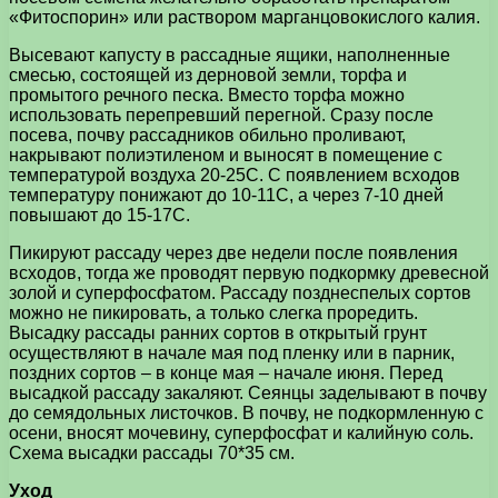
«Фитоспорин» или раствором марганцовокислого калия.
Высевают капусту в рассадные ящики, наполненные
смесью, состоящей из дерновой земли, торфа и
промытого речного песка. Вместо торфа можно
использовать перепревший перегной. Сразу после
посева, почву рассадников обильно проливают,
накрывают полиэтиленом и выносят в помещение с
температурой воздуха 20-25С. С появлением всходов
температуру понижают до 10-11С, а через 7-10 дней
повышают до 15-17С.
Пикируют рассаду через две недели после появления
всходов, тогда же проводят первую подкормку древесной
золой и суперфосфатом. Рассаду позднеспелых сортов
можно не пикировать, а только слегка проредить.
Высадку рассады ранних сортов в открытый грунт
осуществляют в начале мая под пленку или в парник,
поздних сортов – в конце мая – начале июня. Перед
высадкой рассаду закаляют. Сеянцы заделывают в почву
до семядольных листочков. В почву, не подкормленную с
осени, вносят мочевину, суперфосфат и калийную соль.
Схема высадки рассады 70*35 см.
Уход