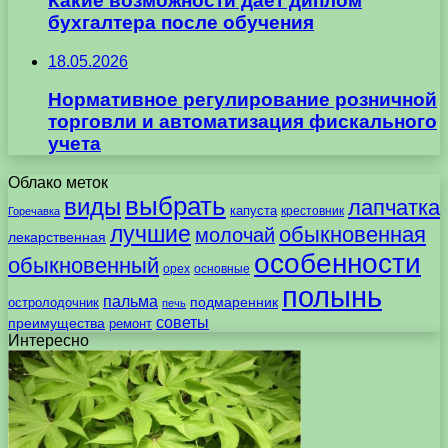
Какие возможности даёт диплом
бухгалтера после обучения
18.05.2026
Нормативное регулирование розничной
торговли и автоматизация фискального
учета
Облако меток
выбрать
виды
лапчатка
капуста
крестовник
Горечавка
лучшие
обыкновенная
молочай
лекарственная
особенности
обыкновенный
орех
основные
полынь
пальма
подмаренник
остролодочник
печь
советы
преимущества
ремонт
Интересно