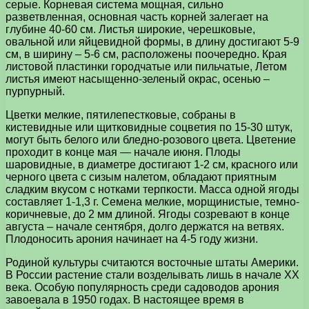
серые. Корневая система мощная, сильно
разветвленная, основная часть корней залегает на
глубине 40-60 см. Листья широкие, черешковые,
овальной или яйцевидной формы, в длину достигают 5-9
см, в ширину – 5-6 см, расположены поочередно. Края
листовой пластинки городчатые или пильчатые, Летом
листья имеют насыщенно-зеленый окрас, осенью –
пурпурный.
Цветки мелкие, пятилепестковые, собраны в
кистевидные или щитковидные соцветия по 15-30 штук,
могут быть белого или бледно-розового цвета. Цветение
проходит в конце мая — начале июня. Плоды
шаровидные, в диаметре достигают 1-2 см, красного или
черного цвета с сизым налетом, обладают приятным
сладким вкусом с нотками терпкости. Масса одной ягоды
составляет 1-1,3 г. Семена мелкие, морщинистые, темно-
коричневые, до 2 мм длиной. Ягоды созревают в конце
августа – начале сентября, долго держатся на ветвях.
Плодоносить арония начинает на 4-5 году жизни.
Родиной культуры считаются восточные штаты Америки.
В России растение стали возделывать лишь в начале XX
века. Особую популярность среди садоводов арония
завоевала в 1950 годах. В настоящее время в