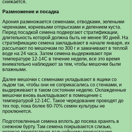
снижается.
Размножение и посадка
Арония размножается семенами, отводками, зелеными
черенками, корневыми отпрысками и делением куста.
Перед посадкой семена подвергают стратификации,
длительность которой должна быть не менее 90 дней. На
стратификацию семена закладывают в начале января, их
рассыпают по мешочкам по 300 г и замачивают в теплой
воде на 24 часа. Затем семена выдерживают при
температуре 12-14С в течение недели, все это время
внимательно наблюдают за тем, чтобы мешочки были
влажными.
Далее мешочки с семенами укладывают в ящики со
льдом так, чтобы они не соприкасались со стенками, и
выдерживают в таком состоянии неделю. Охлажденные
мешочки вновь выкладывают в помещение с
температурой 12-14С. Такое чередование проводят до
тех пор, пока более 60-70% семян культуры не
проклюнется.
Подготовленные семена вплоть до посева хранять в
снежном бурту. Там семена покрываются слизью,
которая препятствует дальнейшему прорастанию.