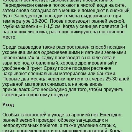
Периодически семена полоскают в чистой воде на сите,
затем снова складывают в мешки и помещают в снежный
бурт. За неделю до посадки семена выдерживают при
температуре 18-20С. Посев производят ранней весной,
глубина заделки – 1-1,5 см. Когда у сеянцев появится 3-4
настоящих листочка, растения пикируют на постоянное
место.
Среди садоводов также распространен способ посадки
укоренившимися одресневевшими и летними зелеными
черенками. Их высадку производят в начале лета в
заранее подготовленный, хорошо дренированный и
удобренный грунт. Сразу после посадки растения
накрывают специальным материалом или банками.
Первые два месяца черенки притеняют, через 25-30 дней
укрывной материал снимают, а на ночь вновь
прикрывают. Это необходимо для того, чтобы приучить
саженцы к открытому воздуху.
Уход
Особых сложностей в уходе за аронией нет. Ежегодно
ранней весной проводят обрезку загущающих и
непродуктивных побегов, а также удаление старых,
сухих, поврежденных и подмороженных ветвей. Когда