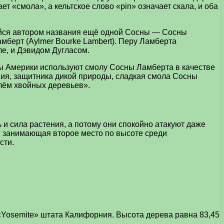
т «смола», а кельтское слово «pin» означает скала, и оба
щийся автором названия ещё одной Сосны — Сосны
амберт (Aylmer Bourke Lambert). Перу Ламберта
ле, и Дэвидом Дугласом.
ны Америки используют смолу Сосны Ламберта в качестве
ия, защитника дикой природы, сладкая смола Сосны
лём хвойных деревьев».
 и сила растения, а потому они спокойно атакуют даже
, занимающая второе место по высоте среди
сти.
Yosemite» штата Калифорния. Высота дерева равна 83,45