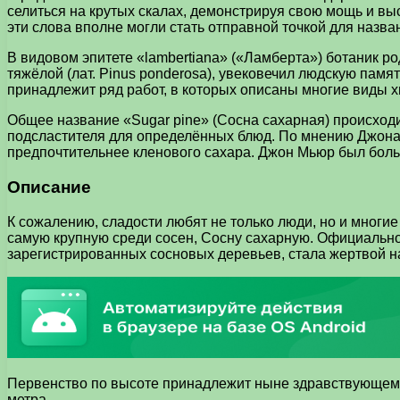
селиться на крутых скалах, демонстрируя свою мощь и выс
эти слова вполне могли стать отправной точкой для назва
В видовом эпитете «lambertiana» («Ламберта») ботаник 
тяжёлой (лат. Pinus ponderosa), увековечил людскую памя
принадлежит ряд работ, в которых описаны многие виды х
Общее название «Sugar pine» (Сосна сахарная) происход
подсластителя для определённых блюд. По мнению Джона 
предпочтительнее кленового сахара. Джон Мьюр был бол
Описание
К сожалению, сладости любят не только люди, но и многи
самую крупную среди сосен, Сосну сахарную. Официально
зарегистрированных сосновых деревьев, стала жертвой на
Первенство по высоте принадлежит ныне здравствующему
метра.