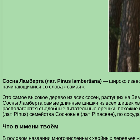
Сосна Ламберта (лат. Pinus lambertiana)
— широко извест
начинающимися со слова «самая».
Это самое высокое дерево из всех сосен, растущих на Зе
Сосны Ламберта самые длинные шишки из всех шишек хвой
располагаются съедобные питательные орешки, похожие 
(лат. Pinus) семейства Сосновые (лат. Pinaceae), по сосуд
Что в имени твоём
В родовом названии многочисленных хвойных деревьев «P