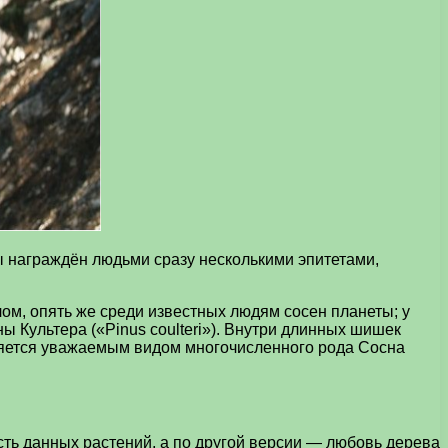
ы награждён людьми сразу несколькими эпитетами,
лом, опять же среди известных людям сосен планеты; у
Культера («Pinus coulteri»). Внутри длинных шишек
яется уважаемым видом многочисленного рода Сосна
ть данных растений, а по другой версии — любовь дерева