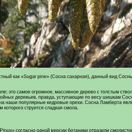
ный как «Sugar pine» (Сосна сахарная), данный вид Сосн
мле; это самое огромное, массивное дерево с толстым ство
ных деревьев, правда, уступающие по весу шишкам Сосны 
на наши популярные кедровые орехи. Сосна Ламберта явл
ам которого струится сладкая смола.
inus» согласно одной версии ботаники отразили смолистос