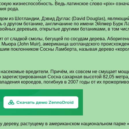
окую жизнеспособность. Ведь латинское слово «pix» означае
ния рода.
родом из Шотландии, Дэвид Дуглас (David Douglas), являю
ть о другом ботанике, англичанине по имени Эйлмер Бурк Л
войных деревьев, открытые другими ботаниками, в том чис
ит от сладкой смолы, бегущей по сосудам дерева. Абориге
Мьюра (John Muir), американца шотландского происхожден
ьшим поклонником Сосны Ламберта, называя дерево «коро
е насекомые вредители. Причём, их совсем не смущает мощь
 зарегистрированная Сосна сахарная высотой 82,05 метра
падения короедов, погибнув в 2007 годы от их прожорливо
 дереву, растущему в американском национальном парке «