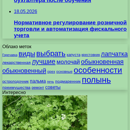
бухгалтера после обучения
18.05.2026
Нормативное регулирование розничной
торговли и автоматизация фискального
учета
Облако меток
выбрать
виды
лапчатка
капуста
крестовник
Горечавка
лучшие
обыкновенная
молочай
лекарственная
особенности
обыкновенный
орех
основные
полынь
пальма
подмаренник
остролодочник
печь
советы
преимущества
ремонт
Интересно