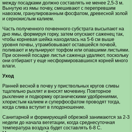
между посадками должно составлять не менее 2,5-3 м.
Вынутую из ямы почву, смешивают с перепревшим
навозом, гранулированным фосфатом, древесной золой
и сернокислым калием.
Часть полученного почвенного субстрата высыпают на
дно ямы, формируя горку, затем опускают саженец так,
чтобы корневая шейка находилась на 5-6 см выше
уровня почвы, утрамбовывают оставшейся почвой,
поливают и мульчируют торфом или опавшими листьями.
При осенней посадке листья саженца удаляют, поскольку
они отбирают у еще несформировавшихся корней много
влаги.
Уход
Ранней весной в почву у приствольных кругов сливы
тщательно рыхлят и вносят мочевину. Повторное
рыхление и подкормку органическими удобрениями,
хлористым калием и суперфосфатом проводят тогда,
когда слива вступит в плодоношение.
Санитарной и формирующей обрезкой занимаются за 2-3
недели до начала вегетации, когда среднесуточная
температура воздуха будет составлять 6-8 С.