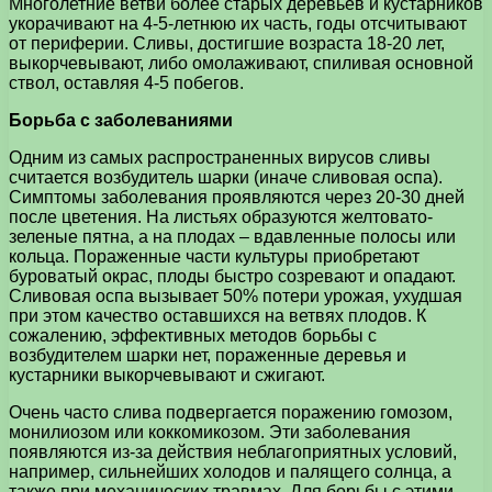
Многолетние ветви более старых деревьев и кустарников
укорачивают на 4-5-летнюю их часть, годы отсчитывают
от периферии. Сливы, достигшие возраста 18-20 лет,
выкорчевывают, либо омолаживают, спиливая основной
ствол, оставляя 4-5 побегов.
Борьба с заболеваниями
Одним из самых распространенных вирусов сливы
считается возбудитель шарки (иначе сливовая оспа).
Симптомы заболевания проявляются через 20-30 дней
после цветения. На листьях образуются желтовато-
зеленые пятна, а на плодах – вдавленные полосы или
кольца. Пораженные части культуры приобретают
буроватый окрас, плоды быстро созревают и опадают.
Сливовая оспа вызывает 50% потери урожая, ухудшая
при этом качество оставшихся на ветвях плодов. К
сожалению, эффективных методов борьбы с
возбудителем шарки нет, пораженные деревья и
кустарники выкорчевывают и сжигают.
Очень часто слива подвергается поражению гомозом,
монилиозом или коккомикозом. Эти заболевания
появляются из-за действия неблагоприятных условий,
например, сильнейших холодов и палящего солнца, а
также при механических травмах. Для борьбы с этими