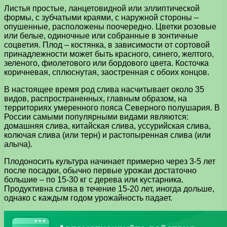
Листья простые, ланцетовидной или эллиптической
формы, с зубчатыми краями, с наружной стороны –
опушенные, расположены поочередно. Цветки розовые
или белые, одиночные или собранные в зонтичные
соцветия. Плод – костянка, в зависимости от сортовой
принадлежности может быть красного, синего, желтого,
зеленого, фиолетового или бордового цвета. Косточка
коричневая, сплюснутая, заостренная с обоих концов.
В настоящее время род слива насчитывает около 35
видов, распространенных, главным образом, на
территориях умеренного пояса Северного полушария. В
России самыми популярными видами являются:
домашняя слива, китайская слива, уссурийская слива,
колючая слива (или терн) и растопыренная слива (или
алыча).
Плодоносить культура начинает примерно через 3-5 лет
после посадки, обычно первые урожаи достаточно
большие – по 15-30 кг с дерева или кустарника.
Продуктивна слива в течение 15-20 лет, иногда дольше,
однако с каждым годом урожайность падает.