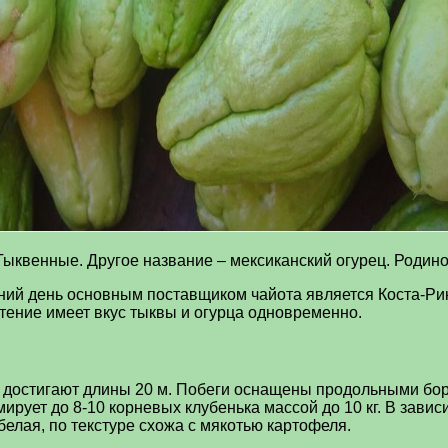
ыквенные. Другое название – мексиканский огурец. Родин
ий день основным поставщиком чайота является Коста-Рика.
стение имеет вкус тыквы и огурца одновременно.
о достигают длины 20 м. Побеги оснащены продольными бо
ирует до 8-10 корневых клубенька массой до 10 кг. В зависи
 белая, по текстуре схожа с мякотью картофеля.