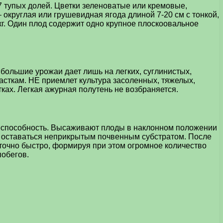
7 тупых долей. Цветки зеленоватые или кремовые,
 округлая или грушевидная ягода длиной 7-20 см с тонкой,
кг. Один плод содержит одно крупное плоскоовальное
большие урожаи дает лишь на легких, суглинистых,
сткам. НЕ приемлет культура засоленных, тяжелых,
ках. Легкая ажурная полутень не возбраняется.
знеспособность. Высаживают плоды в наклонном положении
ен оставаться неприкрытым почвенным субстратом. После
аточно быстро, формируя при этом огромное количество
обегов.