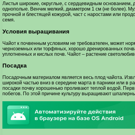
Листья широкие, округлые, с сердцевидным основанием, 
однополые. Венчик мелкий, диаметром 1 см (не более). Му
прочной и блестящей кожурой, част с наростами или продо
семя.
Условия выращивания
Чайот к почвенным условиям не требователен, может норм
черноземных или торфяных, хорошо дренированных почвах
уплотненных и кислых почв. Чайот – растение светолюбив
Посадка
Посадочным материалом является весь плод чайота. Извл
широкой частью вниз в середине марта в парники или в 
посадки почву хорошенько проливают теплой водой. Первы
побегов. По этой причине культуру выращивают шпалерны