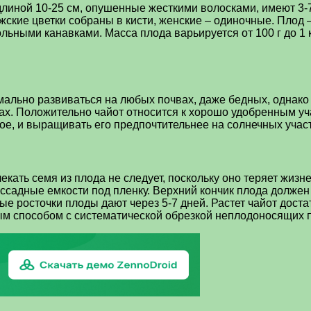
длиной 10-25 см, опушенные жесткими волосками, имеют 3-
жские цветки собраны в кисти, женские – одиночные. Плод –
льными канавками. Масса плода варьируется от 100 г до 1 
ально развиваться на любых почвах, даже бедных, однако 
. Положительно чайот относится к хорошо удобренным уча
ое, и выращивать его предпочтительнее на солнечных участ
екать семя из плода не следует, поскольку оно теряет жи
рассадные емкости под пленку. Верхний кончик плода долж
е росточки плоды дают через 5-7 дней. Растет чайот дост
м способом с систематической обрезкой неплодоносящих п