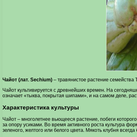
Чайот (лат. Sechium)
– травянистое растение семейства Т
Чайот культивируется с древнейших времен. На сегодняшн
означает «тыква, покрытая шипами», и на самом деле, ра
Характеристика культуры
Чайот – многолетнее вьющееся растение, побеги которог
за опору усиками. Во время активного роста культура форм
зеленого, желтого или белого цвета. Мякоть клубня всегда