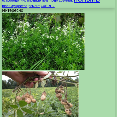
пальма
подмаренник
остролодочник
печь
советы
преимущества
ремонт
Интересно