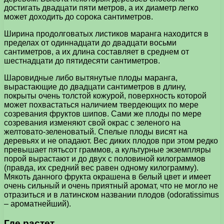
достигать двадцати пяти метров, а их диаметр легко
может доходить до сорока сантиметров.
Ширина продолговатых листиков маранга находится в
пределах от одиннадцати до двадцати восьми
сантиметров, а их длина составляет в среднем от
шестнадцати до пятидесяти сантиметров.
Шаровидные либо вытянутые плоды маранга,
вырастающие до двадцати сантиметров в длину,
покрыты очень толстой кожурой, поверхность которой
может похвастаться наличием твердеющих по мере
созревания фруктов шипов. Сами же плоды по мере
созревания изменяют свой окрас с зеленого на
желтовато-зеленоватый. Спелые плоды висят на
деревьях и не опадают. Вес диких плодов при этом редко
превышает пятьсот граммов, а культурные экземпляры
порой вырастают и до двух с половиной килограммов
(правда, их средний вес равен одному килограмму).
Мякоть данного фрукта окрашена в белый цвет и имеет
очень сильный и очень приятный аромат, что не могло не
отразиться и в латинском названии плодов (odoratissimus
– ароматнейший).
Где растет