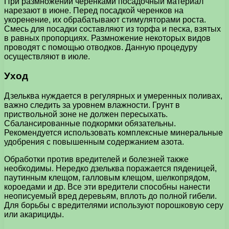
При размножении черенками посадочный материал
нарезают в июне. Перед посадкой черенков на
укоренение, их обрабатывают стимуляторами роста.
Смесь для посадки составляют из торфа и песка, взятых
в равных пропорциях. Размножение некоторых видов
проводят с помощью отводков. Данную процедуру
осуществляют в июле.
Уход
Дзельква нуждается в регулярных и умеренных поливах,
важно следить за уровнем влажности. Грунт в
приствольной зоне не должен пересыхать.
Сбалансированные подкормки обязательны.
Рекомендуется использовать комплексные минеральные
удобрения с повышенным содержанием азота.
Обработки против вредителей и болезней также
необходимы. Нередко дзельква поражается пяденицей,
паутинным клещом, галловым клещом, шелкопрядом,
короедами и др. Все эти вредители способны нанести
неописуемый вред деревьям, вплоть до полной гибели.
Для борьбы с вредителями используют порошковую серу
или акарициды.