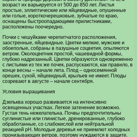
возраст их варьируется от 500 до 850 лет. Листья
простые, эллиптические или яйцевидные, опушенные
или голые, короткочерешковые, зубчатые по краю,
оснащены быстроопадающими прилистниками,
расположены поочередно.
Почки с чешуйками черепитчатого расположения,
заостренные, яйцевидные. Цветки мелкие, мужские и
обоеполые, собраны в пазушные соцветия, опыляются
ветром. Околоцветник простой, чашевидной формы,
глубоко надрезанный. Цветки образуются одновременно
с листьями из тех же почек, распускаются, как правило, в
конце весны – начале лета. Плод – односемянной
орешек, сухой, яйцевидный, крыльев не имеет. Плоды
созревают в августе – начале сентября.
Условия выращивания
Дзельква хорошо развивается на интенсивно
освещенных участках. Легкое затенение возможно.
Густая тень нежелательна. Почвы предпочтительны
суглинистые или глинистые, дренированные, глубоко
обработанные, со слабокислой или нейтральной
реакцией рН. Молодые деревья не приемлют холодных
пронизывающих ветров, поэтому нуждаются в защите.