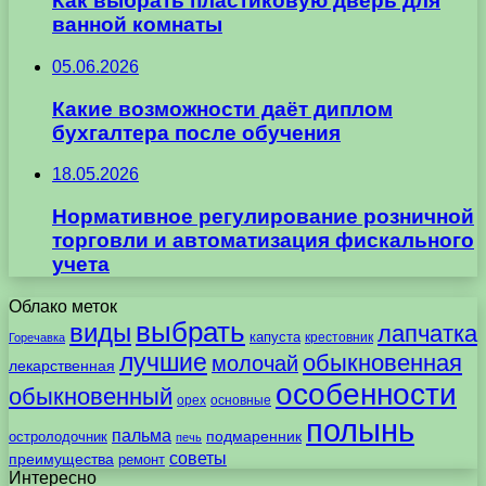
Как выбрать пластиковую дверь для
ванной комнаты
05.06.2026
Какие возможности даёт диплом
бухгалтера после обучения
18.05.2026
Нормативное регулирование розничной
торговли и автоматизация фискального
учета
Облако меток
выбрать
виды
лапчатка
капуста
крестовник
Горечавка
лучшие
обыкновенная
молочай
лекарственная
особенности
обыкновенный
орех
основные
полынь
пальма
подмаренник
остролодочник
печь
советы
преимущества
ремонт
Интересно