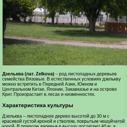
Дзельква (лат. Zelkova)
– род листопадных деревьев
семейства Вязовые. В естественных условиях дзелькву
можно встретить в Передней Азии, Южном и
Центральном Китае, Японии, Закавказье и на острове
Крит. Произрастает в лесах и низменностях.
Характеристика культуры
Дзельква – листопадное дерево высотой до 30 м с
красивой густой кроной и стволом, покрытым чешуйчатой
корой. В природе деревья в высоту достигают 40 м, а