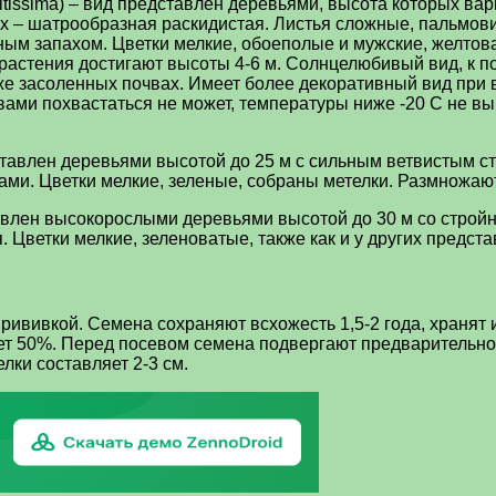
altissima) – вид представлен деревьями, высота которых ва
– шатрообразная раскидистая. Листья сложные, пальмовидн
ным запахом. Цветки мелкие, обоеполые и мужские, желтов
 растения достигают высоты 4-6 м. Солнцелюбивый вид, к 
же засоленных почвах. Имеет более декоративный вид при
вами похвастаться не может, температуры ниже -20 С не вы
едставлен деревьями высотой до 25 м с сильным ветвистым 
ами. Цветки мелкие, зеленые, собраны метелки. Размножа
едставлен высокорослыми деревьями высотой до 30 м со стр
 Цветки мелкие, зеленоватые, также как и у других предст
ививкой. Семена сохраняют всхожесть 1,5-2 года, хранят 
т 50%. Перед посевом семена подвергают предварительной 
лки составляет 2-3 см.