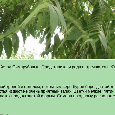
йства Симарубовые. Представители рода встречаются в Юж
й кроной и стволом, покрытым серо-бурой бороздчатой кор
тья издают не очень приятный запах. Цветки мелкие, пяти
рылаток продолговатой формы. Семена по одному расположе