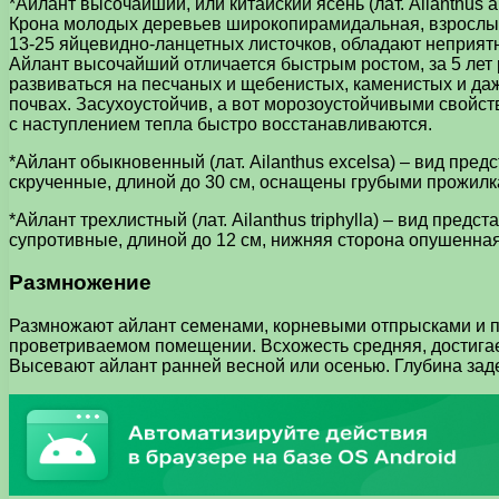
*Айлант высочайший, или китайский ясень (лат. Ailanthus 
Крона молодых деревьев широкопирамидальная, взрослых 
13-25 яйцевидно-ланцетных листочков, обладают неприят
Айлант высочайший отличается быстрым ростом, за 5 лет
развиваться на песчаных и щебенистых, каменистых и да
почвах. Засухоустойчив, а вот морозоустойчивыми свойст
с наступлением тепла быстро восстанавливаются.
*Айлант обыкновенный (лат. Ailanthus excelsa) – вид пр
скрученные, длиной до 30 см, оснащены грубыми прожилк
*Айлант трехлистный (лат. Ailanthus triphylla) – вид пр
супротивные, длиной до 12 см, нижняя сторона опушенная.
Размножение
Размножают айлант семенами, корневыми отпрысками и пр
проветриваемом помещении. Всхожесть средняя, достигае
Высевают айлант ранней весной или осенью. Глубина заде