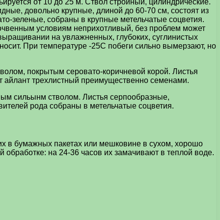
рьируется от 10 до 25 м. Ствол стройный, цилиндрические.
ые, довольно крупные, длиной до 60-70 см, состоят из
ато-зеленые, собраны в крупные метельчатые соцветия.
почвенным условиям неприхотливый, без проблем может
 выращивании на увлажненных, глубоких, суглинистых
носит. При температуре -25С побеги сильно вымерзают, но
стволом, покрытым серовато-коричневой корой. Листья
ют айлант трехлистный преимущественно семенами.
ойным сильынм стволом. Листья серпообразные,
авителей рода собраны в метельчатые соцветия.
их в бумажных пакетах или мешковине в сухом, хорошо
обработке: на 24-36 часов их замачивают в теплой воде.