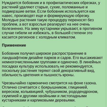
Нуждается бобовник и в профилактических обрезках, у
растений удаляют старые, сухие, поломанные и
подмерзшие ветви. Если бобовник используется как
навес, производят еще и формирующую обрезку.
Молодые растения такую процедуру переносят без
проблем, а вот взрослые реагируют на нее очень
болезненно. На зиму кустарники укрывают, в противном
случае гибели не избежать, в большей степени это
касается регионов с холодным климатом.
Применение
Бобовник получил широкое распространение в
ландшафтном дизайне парков и садов. Его высаживают
немногочисленными группами и одиночно. В линейных
посадках культуру использовать не рекомендуется,
поскольку растения теряют свой декоративный вид,
обильность цветения и пышность кроны.
Чрезвычайно гармонично смотрится на фоне газона.
Отлично сочетается с боярышником, глицинией,
вереском, кольквицией, чубушником, рододендроном,
скумпией и другими хвойными и листопадными
кустарниками и карликовыми деревьями.