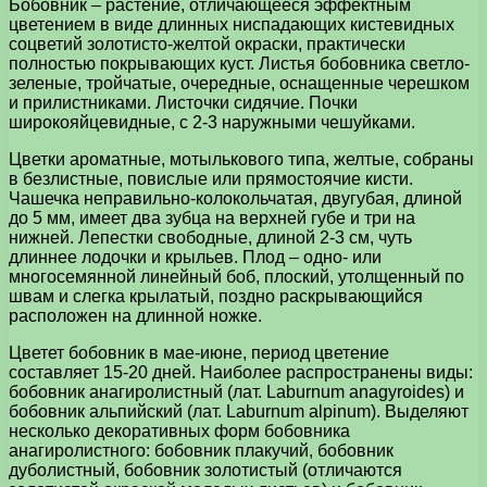
Бобовник – растение, отличающееся эффектным
цветением в виде длинных ниспадающих кистевидных
соцветий золотисто-желтой окраски, практически
полностью покрывающих куст. Листья бобовника светло-
зеленые, тройчатые, очередные, оснащенные черешком
и прилистниками. Листочки сидячие. Почки
широкояйцевидные, с 2-3 наружными чешуйками.
Цветки ароматные, мотылькового типа, желтые, собраны
в безлистные, повислые или прямостоячие кисти.
Чашечка неправильно-колокольчатая, двугубая, длиной
до 5 мм, имеет два зубца на верхней губе и три на
нижней. Лепестки свободные, длиной 2-3 см, чуть
длиннее лодочки и крыльев. Плод – одно- или
многосемянной линейный боб, плоский, утолщенный по
швам и слегка крылатый, поздно раскрывающийся
расположен на длинной ножке.
Цветет бобовник в мае-июне, период цветение
составляет 15-20 дней. Наиболее распространены виды:
бобовник анагиролистный (лат. Laburnum аnаgyroides) и
бобовник альпийский (лат. Laburnum alpinum). Выделяют
несколько декоративных форм бобовника
анагиролистного: бобовник плакучий, бобовник
дуболистный, бобовник золотистый (отличаются