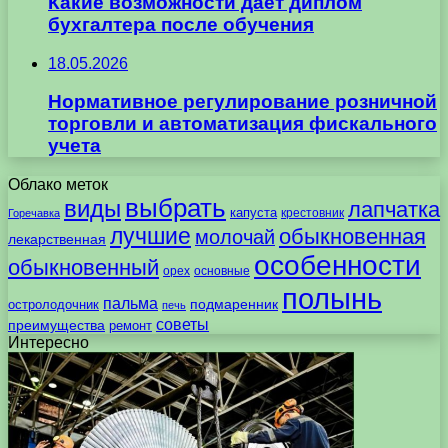
Какие возможности даёт диплом
бухгалтера после обучения
18.05.2026
Нормативное регулирование розничной
торговли и автоматизация фискального
учета
Облако меток
выбрать
виды
лапчатка
капуста
крестовник
Горечавка
лучшие
обыкновенная
молочай
лекарственная
особенности
обыкновенный
орех
основные
полынь
пальма
подмаренник
остролодочник
печь
советы
преимущества
ремонт
Интересно