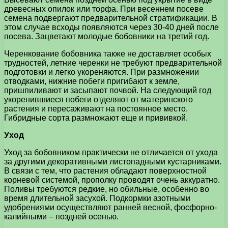
древесных опилок или торфа. При весеннем посеве
семена подвергают предварительной стратификации. В
этом случае всходы появляются через 30-40 дней после
посева. Зацветают молодые бобовники на третий год.
Черенкование бобовника также не доставляет особых
трудностей, летние черенки не требуют предварительной
подготовки и легко укореняются. При размножении
отводками, нижние побеги пригибают к земле,
пришпиливают и засыпают почвой. На следующий год
укоренившиеся побеги отделяют от материнского
растения и пересаживают на постоянное место.
Гибридные сорта размножают еще и прививкой.
Уход
Уход за бобовником практически не отличается от ухода
за другими декоративными листопадными кустарниками.
В связи с тем, что растения обладают поверхностной
корневой системой, прополку проводят очень аккуратно.
Поливы требуются редкие, но обильные, особенно во
время длительной засухой. Подкормки азотными
удобрениями осуществляют ранней весной, фосфорно-
калийными – поздней осенью.