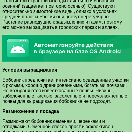
золотистой окраской молодых листьев) и бобовник
осенний (зацветает повторно осенью). Существуют
относительно зимостойкие виды, однако в условиях
средней полосы России они цветут нерегулярно.
Растение равнодушно к задымлению и газам, поэтому
его можно выращивать в городских парках и аллеях.
Условия выращивания
Бобовник предпочитает интенсивно освещенные участки
с рхлыми, хорошо дренированными, богатыми почвами.
Не возбраняются известкованные почвы. Низины,
заболоченные, кислые, засоленные и переувлажненные
почвы для выращивания бобовника не подходят.
Размножение и посадка
Размножают бобовник семенами, черенками и
отводками. Семенной способ прост и эффективен.
Высевают семена поздней осенью под укрытие в виде