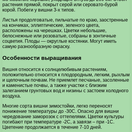
растения прямой, покрыт серой или серовато-бурой
корой. Побеги у вишни 3-х типов.
Листья продолговатые, пильчатые по краю, заостренные
на кончиках, эллиптические, зеленого цвета,
расположены на черешках. Цветки небольшие,
белоснежные или розоватые, собраны в зонтичные
соцветия. Плоды — округлые костянки. Могут иметь
самую разнообразную окраску.
Особенности выращивания
Вишня относится к солнцелюбивым растениям,
положительно относится к плодородным, легким, рыхлым
и щелочным почвам. Не приемлет песчаные, засоленные
и каменистые почвы, а также участки с близким
залеганием грунтовых вод и низины с застоем холодного
воздуха.
Многие сорта вишни зимостойки, легко переносят
понижение температуры до -30С. Опасно для вишни
чередование заморозок с оттепелями. Цветки культуры
погибают при температуре -2С, а завязи – при -1С.
Цветение продолжается в течение 7-10 дней.