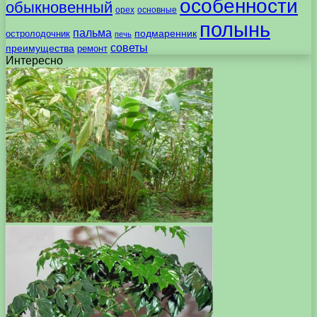
особенности
обыкновенный
орех
основные
полынь
пальма
подмаренник
остролодочник
печь
советы
преимущества
ремонт
Интересно