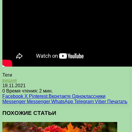
Теги
вишня
18.11.2021
0
Время чтения: 2 мин.
Facebook
X
Pinterest
Вконтакте
Одноклассники
Messenger
Messenger
WhatsApp
Telegram
Viber
Печатать
ПОХОЖИЕ СТАТЬИ