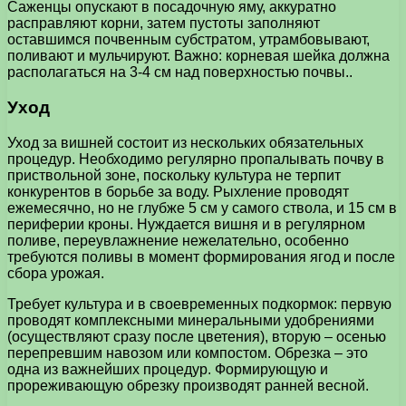
Саженцы опускают в посадочную яму, аккуратно
расправляют корни, затем пустоты заполняют
оставшимся почвенным субстратом, утрамбовывают,
поливают и мульчируют. Важно: корневая шейка должна
располагаться на 3-4 см над поверхностью почвы..
Уход
Уход за вишней состоит из нескольких обязательных
процедур. Необходимо регулярно пропалывать почву в
приствольной зоне, поскольку культура не терпит
конкурентов в борьбе за воду. Рыхление проводят
ежемесячно, но не глубже 5 см у самого ствола, и 15 см в
периферии кроны. Нуждается вишня и в регулярном
поливе, переувлажнение нежелательно, особенно
требуются поливы в момент формирования ягод и после
сбора урожая.
Требует культура и в своевременных подкормок: первую
проводят комплексными минеральными удобрениями
(осуществляют сразу после цветения), вторую – осенью
перепревшим навозом или компостом. Обрезка – это
одна из важнейших процедур. Формирующую и
прореживающую обрезку производят ранней весной.