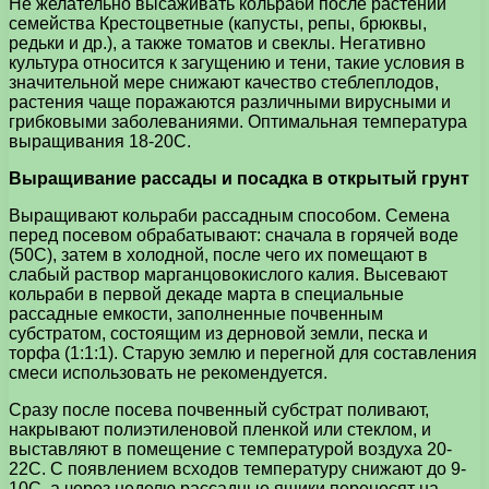
Не желательно высаживать кольраби после растений
семейства Крестоцветные (капусты, репы, брюквы,
редьки и др.), а также томатов и свеклы. Негативно
культура относится к загущению и тени, такие условия в
значительной мере снижают качество стеблеплодов,
растения чаще поражаются различными вирусными и
грибковыми заболеваниями. Оптимальная температура
выращивания 18-20С.
Выращивание рассады и посадка в открытый грунт
Выращивают кольраби рассадным способом. Семена
перед посевом обрабатывают: сначала в горячей воде
(50С), затем в холодной, после чего их помещают в
слабый раствор марганцовокислого калия. Высевают
кольраби в первой декаде марта в специальные
рассадные емкости, заполненные почвенным
субстратом, состоящим из дерновой земли, песка и
торфа (1:1:1). Старую землю и перегной для составления
смеси использовать не рекомендуется.
Сразу после посева почвенный субстрат поливают,
накрывают полиэтиленовой пленкой или стеклом, и
выставляют в помещение с температурой воздуха 20-
22С. С появлением всходов температуру снижают до 9-
10С, а через неделю рассадные ящики переносят на