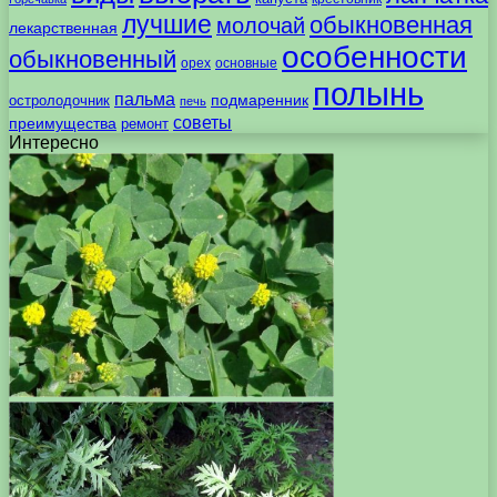
лучшие
обыкновенная
молочай
лекарственная
особенности
обыкновенный
орех
основные
полынь
пальма
подмаренник
остролодочник
печь
советы
преимущества
ремонт
Интересно