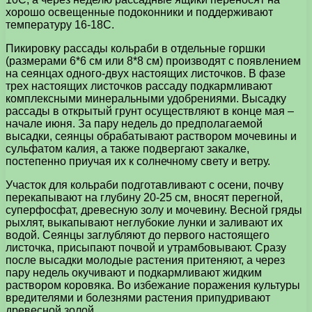
хорошо освещенные подоконники и поддерживают
температуру 16-18С.
Пикировку рассады кольраби в отдельные горшки
(размерами 6*6 см или 8*8 см) производят с появлением
на сеянцах одного-двух настоящих листочков. В фазе
трех настоящих листочков рассаду подкармливают
комплексными минеральными удобрениями. Высадку
рассады в открытый грунт осуществляют в конце мая –
начале июня. За пару недель до предполагаемой
высадки, сеянцы обрабатывают раствором мочевины и
сульфатом калия, а также подвергают закалке,
постепенно приучая их к солнечному свету и ветру.
Участок для кольраби подготавливают с осени, почву
перекапывают на глубину 20-25 см, вносят перегной,
суперфосфат, древесную золу и мочевину. Весной гряды
рыхлят, выкапывают неглубокие лунки и заливают их
водой. Сеянцы заглубляют до первого настоящего
листочка, присыпают почвой и утрамбовывают. Сразу
после высадки молодые растения притеняют, а через
пару недель окучивают и подкармливают жидким
раствором коровяка. Во избежание поражения культуры
вредителями и болезнями растения припудривают
древесной золой.