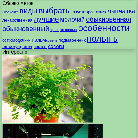
Облако меток
выбрать
виды
лапчатка
капуста
крестовник
Горечавка
лучшие
обыкновенная
молочай
лекарственная
особенности
обыкновенный
орех
основные
полынь
пальма
подмаренник
остролодочник
печь
советы
преимущества
ремонт
Интересно