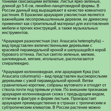
тонкими свисающими ветвями. Листья ярко-зеленые,
длиной до 5-6 см, линейно-ланцетовидной формы. В
России данный вид выращивают в качестве комнатного
растения. В Бразилии араукария узколистная является
важнейшим лесопромышленным деревом, ее древесину
применяют как строительный материал для изготовления
мебели и прочих конструкций, а также музыкальных
инструментов.
*Араукария разнолистная (лат. Araucaria heterophylla) –
вид представлен величественными деревьями с
красивой пирамидальной кроной и шелушащейся корой
бурового оттенка. Листья светло-зеленые, мелкие,
шиловидные, мягкие, игольчатые, располагаются
спиралевидно.
*Араукария колонновидная, или араукария Кука (лат.
Araucaria columnaris) – вид представлен высокорослыми
деревьями с узкой пирамидальной кроной. Ветви
сравнительно короткие, собраны мутовчато и отходят от
ствола почти под прямым углом. По внешним признакам
араукария колонновидная схожа с предыдущим видом,
отличие в фактуре и форме листьев. Произрастает
араукария преимущественно в странах с тропическим и
субтропическим климатом. В России растение можно