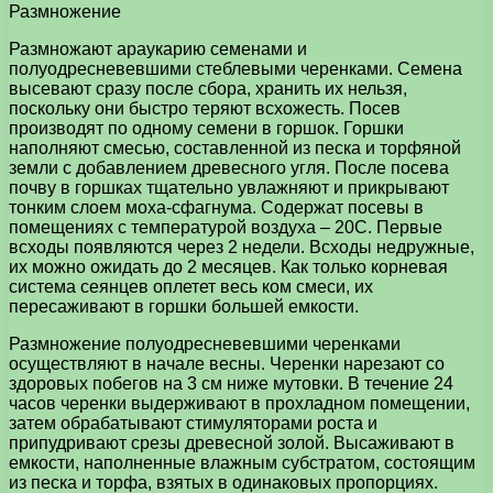
Размножение
Размножают араукарию семенами и
полуодресневевшими стеблевыми черенками. Семена
высевают сразу после сбора, хранить их нельзя,
поскольку они быстро теряют всхожесть. Посев
производят по одному семени в горшок. Горшки
наполняют смесью, составленной из песка и торфяной
земли с добавлением древесного угля. После посева
почву в горшках тщательно увлажняют и прикрывают
тонким слоем моха-сфагнума. Содержат посевы в
помещениях с температурой воздуха – 20С. Первые
всходы появляются через 2 недели. Всходы недружные,
их можно ожидать до 2 месяцев. Как только корневая
система сеянцев оплетет весь ком смеси, их
пересаживают в горшки большей емкости.
Размножение полуодресневевшими черенками
осуществляют в начале весны. Черенки нарезают со
здоровых побегов на 3 см ниже мутовки. В течение 24
часов черенки выдерживают в прохладном помещении,
затем обрабатывают стимуляторами роста и
припудривают срезы древесной золой. Высаживают в
емкости, наполненные влажным субстратом, состоящим
из песка и торфа, взятых в одинаковых пропорциях.