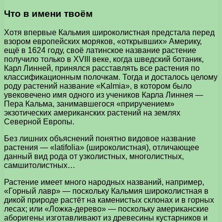
Что в имени твоём
Хотя впервые Кальмия широколистная предстала перед
взором европейских моряков, «открывших» Америку,
ещё в 1624 году, своё латинское название растение
получило только в XVIII веке, когда шведский ботаник,
Карл Линней, принялся расставлять все растения по
классификационным полочкам. Тогда и досталось целому
роду растений название «Kalmia», в котором было
увековечено имя одного из учеников Карла Линнея —
Пера Кальма, занимавшегося «приручением»
экзотических американских растений на землях
Северной Европы.
Без лишних объяснений понятно видовое название
растения — «latifolia» (широколистная), отличающее
данный вид рода от узколистных, многолистных,
самшитолистных…
Растение имеет много народных названий, например,
«Горный лавр» — поскольку Кальмия широколистная в
дикой природе растёт на каменистых склонах и в горных
лесах; или «Ложка-дерево» — поскольку американские
аборигены изготавливают из древесины кустарников и