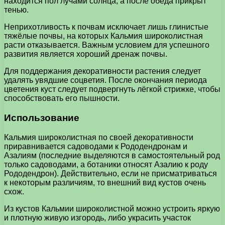
находится пол лучами солнца, а после обеда прикрыт
тенью.
Неприхотливость к почвам исключает лишь глинистые
тяжёлые почвы, на которых Кальмия широколистная
расти отказывается. Важным условием для успешного
развития является хороший дренаж почвы.
Для поддержания декоративности растения следует
удалять увядшие соцветия. После окончания периода
цветения куст следует подвергнуть лёгкой стрижке, чтобы
способствовать его пышности.
Использование
Кальмия широколистная по своей декоративности
приравнивается садоводами к Рододендронам и
Азалиям (последние выделяются в самостоятельный род
только садоводами, а ботаники относят Азалию к роду
Рододендрон). Действительно, если не присматриваться
к некоторым различиям, то внешний вид кустов очень
схож.
Из кустов Кальмии широколистной можно устроить яркую
и плотную живую изгородь, либо украсить участок