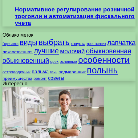
Нормативное регулирование розничной
торговли и автоматизация фискального
учета
Облако меток
выбрать
виды
лапчатка
капуста
крестовник
Горечавка
лучшие
обыкновенная
молочай
лекарственная
особенности
обыкновенный
орех
основные
полынь
пальма
подмаренник
остролодочник
печь
советы
преимущества
ремонт
Интересно