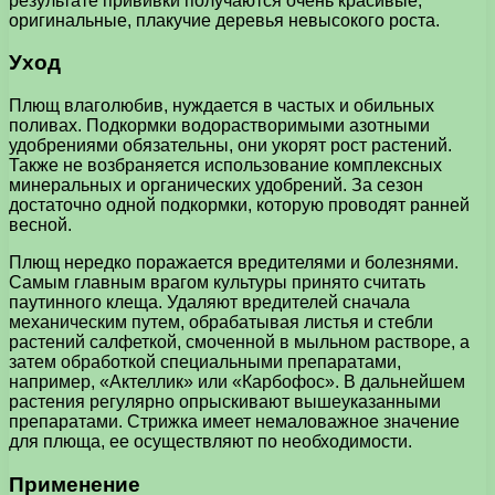
результате прививки получаются очень красивые,
оригинальные, плакучие деревья невысокого роста.
Уход
Плющ влаголюбив, нуждается в частых и обильных
поливах. Подкормки водорастворимыми азотными
удобрениями обязательны, они укорят рост растений.
Также не возбраняется использование комплексных
минеральных и органических удобрений. За сезон
достаточно одной подкормки, которую проводят ранней
весной.
Плющ нередко поражается вредителями и болезнями.
Самым главным врагом культуры принято считать
паутинного клеща. Удаляют вредителей сначала
механическим путем, обрабатывая листья и стебли
растений салфеткой, смоченной в мыльном растворе, а
затем обработкой специальными препаратами,
например, «Актеллик» или «Карбофос». В дальнейшем
растения регулярно опрыскивают вышеуказанными
препаратами. Стрижка имеет немаловажное значение
для плюща, ее осуществляют по необходимости.
Применение