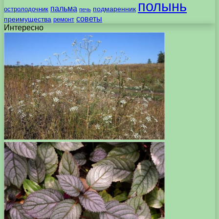
полынь
пальма
подмаренник
остролодочник
печь
советы
преимущества
ремонт
Интересно