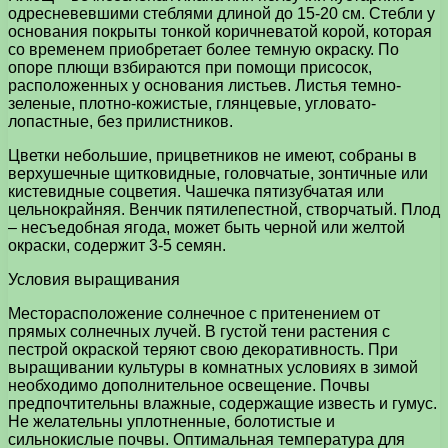
одресневевшими стеблями длиной до 15-20 см. Стебли у
основания покрыты тонкой коричневатой корой, которая
со временем приобретает более темную окраску. По
опоре плющи взбираются при помощи присосок,
расположенных у основания листьев. Листья темно-
зеленые, плотно-кожистые, глянцевые, угловато-
лопастные, без прилистников.
Цветки небольшие, прицветников не имеют, собраны в
верхушечные щитковидные, головчатые, зонтичные или
кистевидные соцветия. Чашечка пятизубчатая или
цельнокрайняя. Венчик пятилепестной, створчатый. Плод
– несъедобная ягода, может быть черной или желтой
окраски, содержит 3-5 семян.
Условия выращивания
Месторасположение солнечное с притенением от
прямых солнечных лучей. В густой тени растения с
пестрой окраской теряют свою декоративность. При
выращивании культуры в комнатных условиях в зимой
необходимо дополнительное освещение. Почвы
предпочтительны влажные, содержащие известь и гумус.
Не желательны уплотненные, болотистые и
сильнокислые почвы. Оптимальная температура для