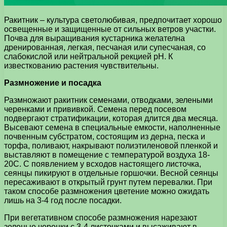
Ракитник – культура светолюбивая, предпочитает хорошо
освещенные и защищенные от сильных ветров участки.
Почва для выращивания кустарника желателна
дренированная, легкая, песчаная или супесчаная, со
слабокислой или нейтральной рекцией рН. К
известкованию растения чувствительны.
Размножение и посадка
Размножают ракитник семенами, отводками, зелеными
черенками и прививкой. Семена перед посевом
подвергают стратификации, которая длится два месяца.
Высевают семена в специальные емкости, наполненные
почвенным субстратом, состоящим из дерна, песка и
торфа, поливают, накрывают полиэтиленовой пленкой и
выставляют в помещение с температурой воздуха 18-
20С. С появлением у всходов настоящего листочка,
сеянцы пикируют в отдельные горшочки. Весной сеянцы
пересаживают в открытый грунт путем перевалки. При
таком способе размножения цветение можно ожидать
лишь на 3-4 год после посадки.
При вегетативном способе размножения нарезают
зеленые черенки с 3-4 листочками и высаживают в