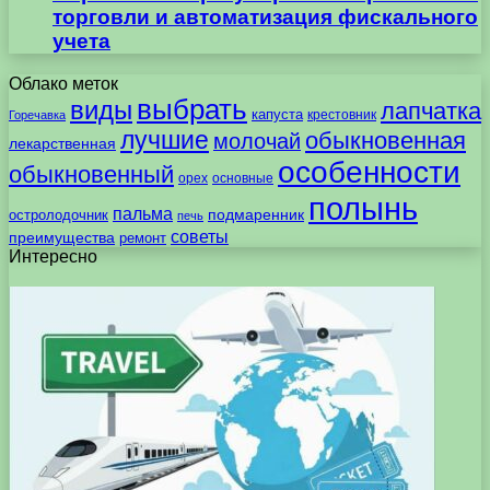
торговли и автоматизация фискального
учета
Облако меток
выбрать
виды
лапчатка
капуста
крестовник
Горечавка
лучшие
обыкновенная
молочай
лекарственная
особенности
обыкновенный
орех
основные
полынь
пальма
подмаренник
остролодочник
печь
советы
преимущества
ремонт
Интересно