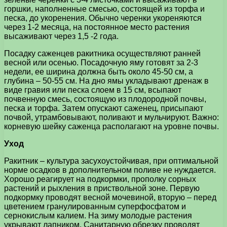
горшки, наполненные смесью, состоящей из торфа и
песка, до укоренения. Обычно черенки укореняются
через 1-2 месяца, на постоянное место растения
высаживают через 1,5 -2 года.
Посадку саженцев ракитника осуществляют ранней
весной или осенью. Посадочную яму готовят за 2-3
недели, ее ширина должна быть около 45-50 см, а
глубина – 50-55 см. На дно ямы укладывают дренаж в
виде гравия или песка слоем в 15 см, всыпают
почвенную смесь, состоящую из плодородной почвы,
песка и торфа. Затем опускают саженец, присыпают
почвой, утрамбовывают, поливают и мульчируют. Важно:
корневую шейку саженца располагают на уровне почвы.
Уход
Ракитник – культура засухоустойчивая, при оптимальной
норме осадков в дополнительном поливе не нуждается.
Хорошо реагирует на подкормки, прополку сорных
растений и рыхления в приствольной зоне. Первую
подкормку проводят весной мочевиной, вторую – перед
цветением гранулированным суперфосфатом и
сернокислым калием. На зиму молодые растения
укрывают лапником. Санитарную обрезку проводят