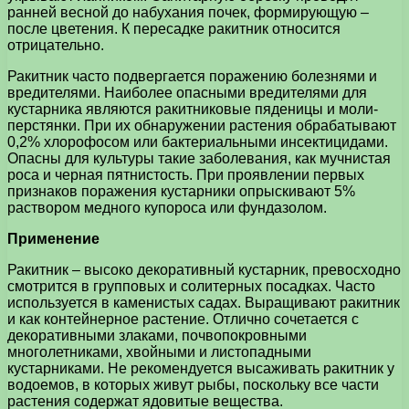
ранней весной до набухания почек, формирующую –
после цветения. К пересадке ракитник относится
отрицательно.
Ракитник часто подвергается поражению болезнями и
вредителями. Наиболее опасными вредителями для
кустарника являются ракитниковые пяденицы и моли-
перстянки. При их обнаружении растения обрабатывают
0,2% хлорофосом или бактериальными инсектицидами.
Опасны для культуры такие заболевания, как мучнистая
роса и черная пятнистость. При проявлении первых
признаков поражения кустарники опрыскивают 5%
раствором медного купороса или фундазолом.
Применение
Ракитник – высоко декоративный кустарник, превосходно
смотрится в групповых и солитерных посадках. Часто
используется в каменистых садах. Выращивают ракитник
и как контейнерное растение. Отлично сочетается с
декоративными злаками, почвопокровными
многолетниками, хвойными и листопадными
кустарниками. Не рекомендуется высаживать ракитник у
водоемов, в которых живут рыбы, поскольку все части
растения содержат ядовитые вещества.