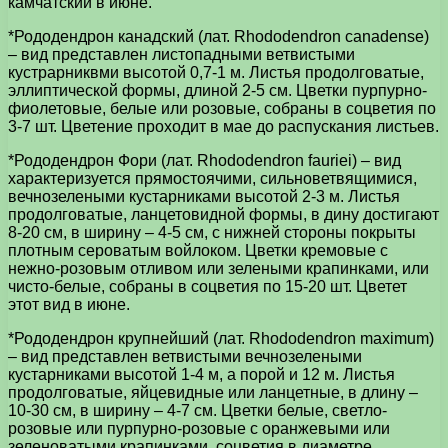
камчатский в июне.
*Рододендрон канадский (лат. Rhododendron canadense)
– вид представлен листопадными ветвистыми
кустрарниквми высотой 0,7-1 м. Листья продолговатые,
эллиптической формы, длиной 2-5 см. Цветки пурпурно-
фиолетовые, белые или розовые, собраны в соцветия по
3-7 шт. Цветение проходит в мае до распускания листьев.
*Рододендрон Фори (лат. Rhododendron fauriei) – вид
характеризуется прямостоячими, сильноветвящимися,
вечнозелеными кустарниками высотой 2-3 м. Листья
продолговатые, ланцетовидной формы, в дину достигают
8-20 см, в ширину – 4-5 см, с нижней стороны покрыты
плотным сероватым войлоком. Цветки кремовые с
нежно-розовым отливом или зелеными крапинками, или
чисто-белые, собраны в соцветия по 15-20 шт. Цветет
этот вид в июне.
*Рододендрон крупнейший (лат. Rhododendron maximum)
– вид представлен ветвистыми вечнозелеными
кустарниками высотой 1-4 м, а порой и 12 м. Листья
продолговатые, яйцевидные или ланцетные, в длину –
10-30 см, в ширину – 4-7 см. Цветки белые, светло-
розовые или пурпурно-розовые с оранжевыми или
зеленоватыми крапинками, соцветия в диаметре