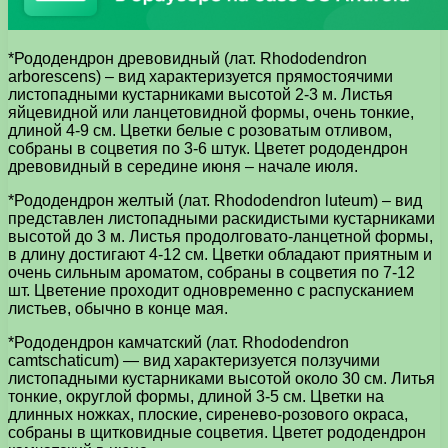
*Рододендрон древовидный (лат. Rhododendron
arborescens) – вид характеризуется прямостоячими
листопадными кустарниками высотой 2-3 м. Листья
яйцевидной или ланцетовидной формы, очень тонкие,
длиной 4-9 см. Цветки белые с розоватым отливом,
собраны в соцветия по 3-6 штук. Цветет рододендрон
древовидный в середине июня – начале июля.
*Рододендрон желтый (лат. Rhododendron luteum) – вид
представлен листопадными раскидистыми кустарниками
высотой до 3 м. Листья продолговато-ланцетной формы,
в длину достигают 4-12 см. Цветки обладают приятным и
очень сильным ароматом, собраны в соцветия по 7-12
шт. Цветение проходит одновременно с распусканием
листьев, обычно в конце мая.
*Рододендрон камчатский (лат. Rhododendron
сamtschaticum) — вид характеризуется ползучими
листопадными кустарниками высотой около 30 см. Литья
тонкие, округлой формы, длиной 3-5 см. Цветки на
длинных ножках, плоские, сиренево-розового окраса,
собраны в щитковидные соцветия. Цветет рододендрон