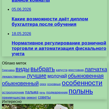
ванной комнаты
05.06.2026
Какие возможности даёт диплом
бухгалтера после обучения
18.05.2026
Нормативное регулирование розничной
торговли и автоматизация фискального
учета
Облако меток
выбрать
виды
лапчатка
капуста
крестовник
Горечавка
лучшие
обыкновенная
молочай
лекарственная
особенности
обыкновенный
орех
основные
полынь
пальма
подмаренник
остролодочник
печь
советы
преимущества
ремонт
Интересно