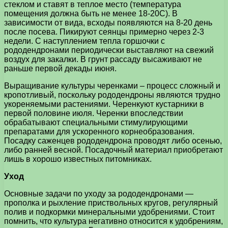
стеклом и ставят в теплое место (температура
помещения должна быть не менее 18-20С). В
зависимости от вида, всходы появляются на 8-20 день
после посева. Пикируют сеянцы примерно через 2-3
недели. С наступлением тепла горшочки с
рододендронами периодически выставляют на свежий
воздух для закалки. В грунт рассаду высаживают не
раньше первой декады июня.
Выращивание культуры черенками – процесс сложный и
кропотливый, поскольку рододендроны являются трудно
укореняемыми растениями. Черенкуют кустарники в
первой половине июля. Черенки впоследствии
обрабатывают специальными стимулирующими
препаратами для ускоренного корнеобразования.
Посадку саженцев рододендрона проводят либо осенью,
либо ранней весной. Посадочный материал приобретают
лишь в хорошо известных питомниках.
Уход
Основные задачи по уходу за рододендронами —
прополка и рыхление приствольных кругов, регулярный
полив и подкормки минеральными удобрениями. Стоит
помнить, что культура негативно относится к удобрениям,