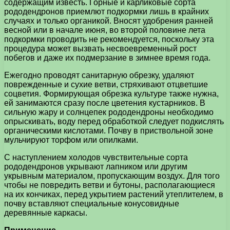
содержащим известь. Горные и карликовые сорта
рододендронов приемлют подкормки лишь в крайних
случаях и только органикой. Вносят удобрения ранней
весной или в начале июня, во второй половине лета
подкормки проводить не рекомендуется, поскольку эта
процедура может вызвать несвоевременный рост
побегов и даже их подмерзание в зимнее время года.
Ежегодно проводят санитарную обрезку, удаляют
поврежденные и сухие ветви, стряхивают отцветшие
соцветия. Формирующая обрезка культуре также нужна,
ей занимаются сразу после цветения кустарников. В
сильную жару и солнцепек рододендроны необходимо
опрыскивать, воду перед обработкой следует подкислять
органическими кислотами. Почву в приствольной зоне
мульчируют торфом или опилками.
С наступлением холодов чувствительные сорта
рододендронов укрывают лапником или другим
укрывным материалом, пропускающим воздух. Для того
чтобы не повредить ветви и бутоны, располагающиеся
на их кончиках, перед укрытием растений утеплителем, в
почву вставляют специальные конусовидные
деревянные каркасы.