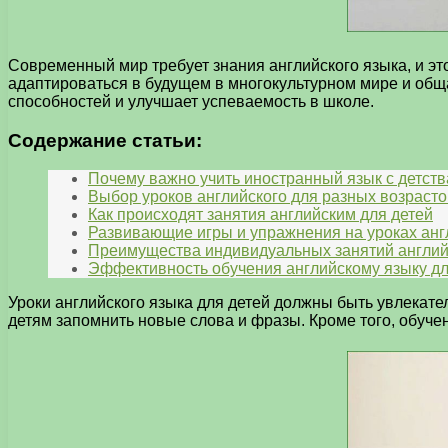
Современный мир требует знания английского языка, и это
адаптироваться в будущем в многокультурном мире и обща
способностей и улучшает успеваемость в школе.
Содержание статьи:
Почему важно учить иностранный язык с детств
Выбор уроков английского для разных возрасто
Как происходят занятия английским для детей
Развивающие игры и упражнения на уроках анг
Преимущества индивидуальных занятий англий
Эффективность обучения английскому языку дл
Уроки английского языка для детей должны быть увлекате
детям запомнить новые слова и фразы. Кроме того, обучен