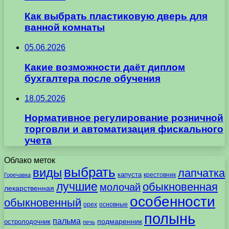
Как выбрать пластиковую дверь для
ванной комнаты
05.06.2026
Какие возможности даёт диплом
бухгалтера после обучения
18.05.2026
Нормативное регулирование розничной
торговли и автоматизация фискального
учета
Облако меток
выбрать
виды
лапчатка
капуста
крестовник
Горечавка
лучшие
обыкновенная
молочай
лекарственная
особенности
обыкновенный
орех
основные
полынь
пальма
подмаренник
остролодочник
печь