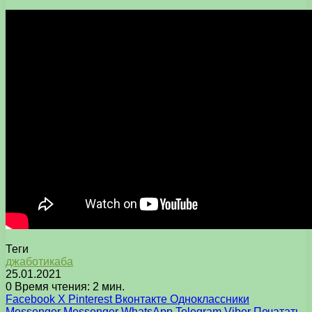
Теги
джаботикаба
25.01.2021
0
Время чтения: 2 мин.
Facebook
X
Pinterest
Вконтакте
Одноклассники
Messenger
Messenger
WhatsApp
Telegram
Viber
Печатать