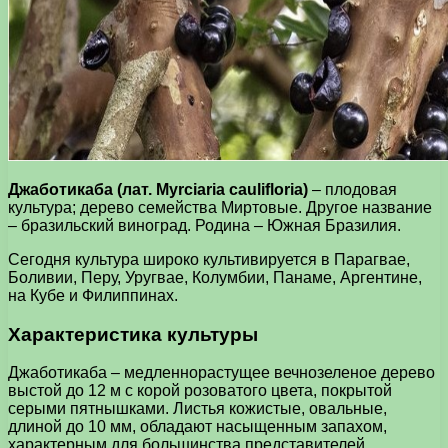
Джаботикаба (лат. Myrciaria caulifloria)
– плодовая
культура; дерево семейства Миртовые. Другое название
– бразильский виноград. Родина – Южная Бразилия.
Сегодня культура широко культивируется в Парагвае,
Боливии, Перу, Уругвае, Колумбии, Панаме, Аргентине,
на Кубе и Филиппинах.
Характеристика культуры
Джаботикаба – медленнорастущее вечнозеленое дерево
выстой до 12 м с корой розоватого цвета, покрытой
серыми пятнышками. Листья кожистые, овальные,
длиной до 10 мм, обладают насыщенным запахом,
характерным для большинства представителей