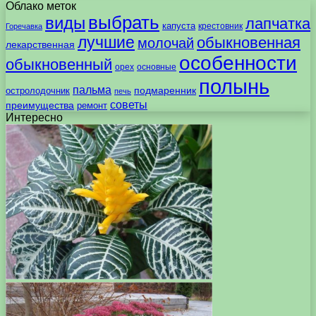
Облако меток
выбрать
виды
лапчатка
капуста
крестовник
Горечавка
лучшие
обыкновенная
молочай
лекарственная
особенности
обыкновенный
орех
основные
полынь
пальма
подмаренник
остролодочник
печь
советы
преимущества
ремонт
Интересно