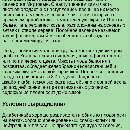
семейства Миртовые. С наступлением зимы часть
листьев опадает, а с наступлением весны на их месте
появляются молодые розовые листочки, которые со
временем приобретают темно-зеленую окраску. Цветки
белые, четырехлепестковые, расположены на основных
ветвях и стволе дерева. Подобное явление называют
каулифлорией, такой же особенностью обладают
растения джекфрут и какао.
Плод – эллиптическая или круглая костянка диаметром
до 4 см. Кожища плода глянцевая, темно-фиолетового
или почти черного цвета. Мякоть плода белая или
розоватая, обладает желеобразной консистенцией и
сладким вкусом с легкой горчинкой. Полное вызревание
плодов происходит за 3-4 недели. Плодоносит
джаботикаба несколько раз в год, обычно с ранней весны
до поздней осени, но при оптимальных условиях
содержания плодоносит даже зимой.
Условия выращивания
Джаботикаба хорошо развивается и обильно плодоносит
на легких, хорошо дренированных, слабокислых или
нейтральных почвах. Не приемлет культура засоления,