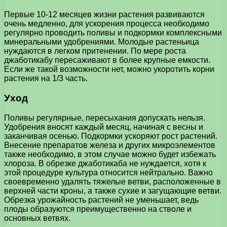
Первые 10-12 месяцев жизни растения развиваются
очень медленно, для ускорения процесса необходимо
регулярно проводить поливы и подкормки комплексными
минеральными удобрениями. Молодые растеньица
нуждаются в легком притенении. По мере роста
джаботикабу пересаживают в более крупные емкости.
Если же такой возможности нет, можно укоротить корни
растения на 1/3 часть.
Уход
Поливы регулярные, пересыхания допускать нельзя.
Удобрения вносят каждый месяц, начиная с весны и
заканчивая осенью. Подкормки ускоряют рост растений.
Внесение препаратов железа и других микроэлементов
также необходимо, в этом случае можно будет избежать
хлороза. В обрезке джаботикаба не нуждается, хотя к
этой процедуре культура относится нейтрально. Важно
своевременно удалять тяжелые ветви, расположенные в
верхней части кроны, а также сухие и загущающие ветви.
Обрезка урожайность растений не уменьшает, ведь
плоды образуются преимущественно на стволе и
основных ветвях.