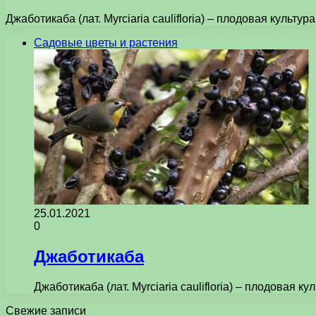
Джаботикаба (лат. Myrciaria caulifloria) – плодовая куль
Садовые цветы и растения
25.01.2021
0
Джаботикаба
Джаботикаба (лат. Myrciaria caulifloria) – плодова
Свежие записи