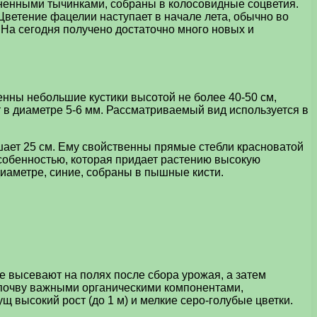
иненными тычинками, собраны в колосовидные соцветия.
 Цветение фацелии наступает в начале лета, обычно во
 На сегодня получено достаточно много новых и
енны небольшие кустики высотой не более 40-50 см,
 в диаметре 5-6 мм. Рассматриваемый вид используется в
шает 25 см. Ему свойственны прямые стебли красноватой
особенностью, которая придает растению высокую
диаметре, синие, собраны в пышные кисти.
е высевают на полях после сбора урожая, а затем
т почву важными органическими компонентами,
высокий рост (до 1 м) и мелкие серо-голубые цветки.