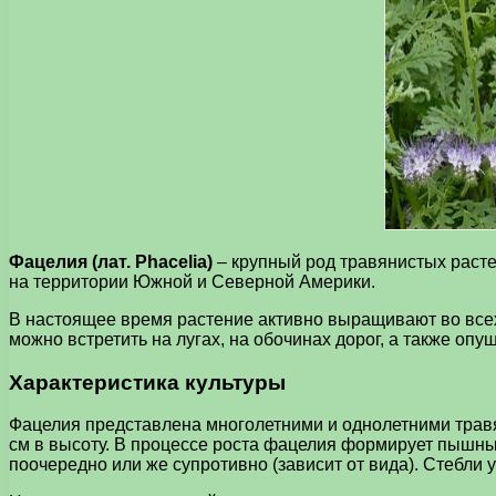
Фацелия (лат. Phacelia)
– крупный род травянистых раст
на территории Южной и Северной Америки.
В настоящее время растение активно выращивают во всех 
можно встретить на лугах, на обочинах дорог, а также опуш
Характеристика культуры
Фацелия представлена многолетними и однолетними травя
см в высоту. В процессе роста фацелия формирует пышный
поочередно или же супротивно (зависит от вида). Стебли