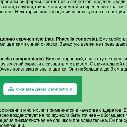
 правильной формы, состоят из 5 лепестков, наделены удл
озовой, голубой, фиолетовой, желтой и сиреневой окраски.
розков. Некоторые виды фацелии используются в селекции.
целию скрученную (лат. Phacelia congesta)
. Ему свойств
ми цветками синей окраски. Зачастую цветки не превышают
celia campanularia)
. Вид низкорослый, в высоту не превы
тву зеленой окраски с сизоватым отливом. Отличительной 
Очень привлекательны и цветки. Они небольшие, до 3 см в 
ротяжении многих лет применяется в качестве сидератов. Е
асно воздействует на почву, если быть точнее – обогащаю
елия пижмолистная не слишком привлекательна. Ей присущ 
композиции.