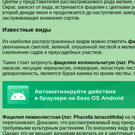
Цветки у представителей рассматриваемого рода мелкие,
Окрас зависит от вида, встречаются фацелии с цветками р
второй декаде июня и продолжается до наступления замо
заслуживающих внимания сортов.
Известные виды
Из наиболее распространенных видов можно отметить
фа
увенчанные светлой, зеленой, опушенной листвой и мелки
озеленении садов и приусадебных участков.
Также стоит затронуть
фацелию колокольчатую (лат. Pha
окраски, несущие черешчатую, очередную, лопастную лис
декоративность, является бурая каемка по краям листвы. 
Фацелия пижмолистная (лат. Phacelia tanacetifolia)
на п
перепахивают. Доказано, что рассматриваемый вид прекр
требуемыми культурным растениям. По внешнему виду фац
Однако это не мешает дачникам включать ее в цветочные 