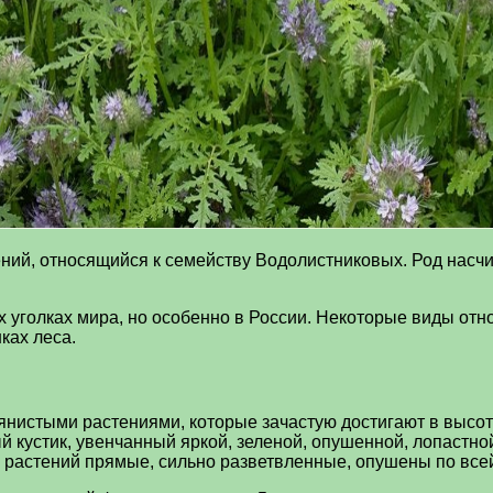
ений, относящийся к семейству Водолистниковых. Род насчи
уголках мира, но особенно в России. Некоторые виды относ
ках леса.
нистыми растениями, которые зачастую достигают в высоту
 кустик, увенчанный яркой, зеленой, опушенной, лопастно
 у растений прямые, сильно разветвленные, опушены по вс