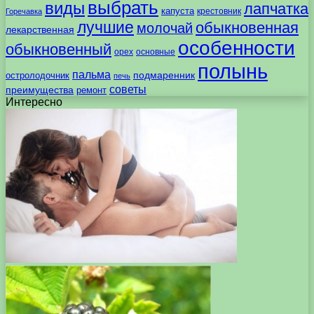
выбрать
виды
лапчатка
капуста
крестовник
Горечавка
лучшие
обыкновенная
молочай
лекарственная
особенности
обыкновенный
орех
основные
полынь
пальма
подмаренник
остролодочник
печь
советы
преимущества
ремонт
Интересно