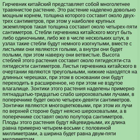
Гирчевник китайский представляет собой многолетнее
травянистое растение. Это растение наделено довольно
мощным корнем, толщина которого составит около двух-
трех сантиметров, при этом у наиболее крупных
экземпляров такая толщина составит около четырех-пяти
сантиметров. Стебли гирчевника китайского могут быть
либо одиночными, либо же в числе нескольких штук, в
узлах такие стебли будут немного изогнутыми, вместе с
листьями они являются голыми, а внутри они будет
полыми, при этом наверху они ветвистые. Высота
стеблей этого растения составит около пятидесяти-ста
пятидесяти сантиметров. Листья гирчевника китайского в
очертании являются треугольными, нижние находятся на
длинных черешках, при этом в основании они будут
переходить в расширенное, но при этом не вздутое
влагалище. Зонтики этого растения наделены примерно
пятнадцатью-тридцатью слабо шероховатыми лучами, в
поперечнике будет около четырех-девяти сантиметров.
Зонтички являются многоцветковыми, при этом их лучи
по верхней стороне будут неясно шероховатыми, а в
поперечнике составят около полутора сантиметров.
Плоды этого растения будут яйцевидными, их длина
равна примерно четырем-восьми с половиной
миллиметрами, а ширина будет равна двум-пяти
миллиметрам.