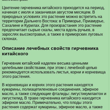
Цветение гирчевника китайского приходится на период,
начиная с июля и заканчивая августом месяцем. В
природных условиях это растение можно встретить на
территории Дальнего Востока: в Приморье, Приамурье,
Сахалине и Курилах. Для произрастания это растение
предпочитает сырые скалы, места вдоль ручьев, в
зарослях высокотравья, а также в приморских луговых
склонах.
Описание лечебных свойств гирчевника
китайского
Гирчевник китайский наделен весьма ценными
целебными свойствами, при этом с лечебной целью
рекомендуется использовать листья, корни и корневища
этого растения.
В корневищах и корнях этого растения находятся
кумарины, полиацетиленовые соединения, эфирное
масло, а также следующие фталиды: лигустикумлактон и
лигустилид. В траве гирчевника китайского находится
эфирное масло. Примечательно, что плоды этого
растения содержат кумарины, эфирное масло, а также