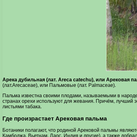
Арека дубильная (лат. Areca catechu), или Арековая 
(лат.Arecaceae), или Пальмовые (лат. Palmaceae).
Пальма известна своими плодами, называемыми в народе о
странах орехи используют для жевания. Причём, лучший э
листьями табака.
Где произрастает Арековая пальма
Ботаники полагают, что родиной Арековой пальмы являютс
Камбоджа, Вьетнам, Лаос, Индия и другие), а также добра