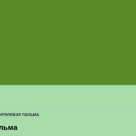
Бетелевая пальма
альма