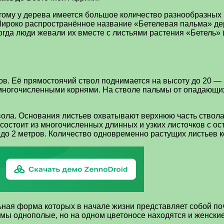
отому у дерева имеется большое количество разнообразных
Широко распространённое название «Бетелевая пальма» дер
 люди жевали их вместе с листьями растения «Бетель» (лат
в. Её прямостоячий ствол поднимается на высоту до 20 — 3
ногочисленными корнями. На стволе пальмы от опадающих
ола. Основания листьев охватывают верхнюю часть ствола,
состоит из многочисленных длинных и узких листочков с о
до 2 метров. Количество одновременно растущих листьев ко
ная форма которых в начале жизни представляет собой поча
ьмы однополые, но на одном цветоносе находятся и женские