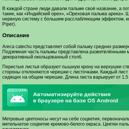
В каждой стране люди давали пальме своё название, а п
такие, как «Индийский орех», «Ореховая пальма арека». 
нервную систему с большим расслабляющим эффектом, когда
Piper).
Описание
Areca catechu представляет собой пальму средних размеро
Подземная часть пальмы представлена разветвлёнными м
декоративный окольцованный столб.
Перистые листья образуют пышную крону на верхушке ств
стороны отклоняются черешки с листочками. Каждый лист 
сидящих на общем черешке. Длина листа варьирует от 1,5 
Метровые цветоносы несут на себе соцветия, первоначаль
метельчатое соцветие кремово-белого окраса. Цветки пал