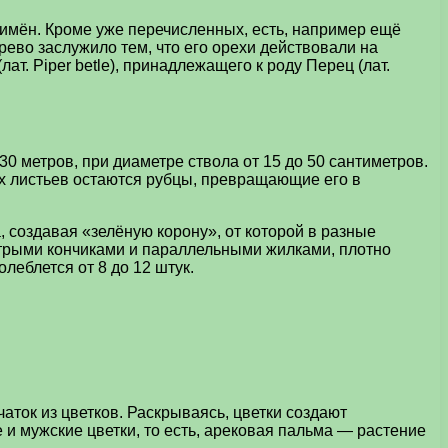
 имён. Кроме уже перечисленных, есть, например ещё
ево заслужило тем, что его орехи действовали на
. Piper betle), принадлежащего к роду Перец (лат.
0 метров, при диаметре ствола от 15 до 50 сантиметров.
 листьев остаются рубцы, превращающие его в
 создавая «зелёную корону», от которой в разные
стрыми кончиками и параллельными жилками, плотно
леблется от 8 до 12 штук.
ток из цветков. Раскрываясь, цветки создают
 и мужские цветки, то есть, арековая пальма — растение