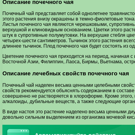
Описание почечного чая
Почечный чай представляет собой однолетнее травянистое
этого растения внизу окрашены в темно-фиолетовые тона,
Листья почечного чая являются черешковыми, супротивны
верхушкой и клиновидным основанием. Цветки этого раст
штук в супротивные полумутовки. На верхушке стебля цвет
четырех-шести сантиметров. Тычинок этого растения всего
длиннее тычинок. Плод почечного чая будет состоять из 
Цветение почечного чая приходится на период, начиная с
Восточной Азии, Филиппин, Лаоса, Бирмы, Вьетнама, остр
Описание лечебных свойств почечного чая
Почечный чай наделен весьма ценными целебными свойств
свойств рекомендуется объяснять содержанием в составе л
совершенно не растворяется в хлороформе. Кроме этого, 
алкалоиды, дубильные веществ, а также следующие орган
В виде настоя это растение наделено весьма ценными ди
довольно сильным выделением из организма мочевой кисло