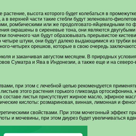
 растение, высота которого будет колебаться в промежутк
 а в верхней части такие стебли будут зеленовато-фиолето
ми, ромбическими или же продолговато-яйцевидными по фо
ения окрашены в сиреневые тона, они являются двугубыми 
ки почечного чая будут образовывать прерывистое кистевид
 четыре штуки, они будут далеко выдающимися из трубки ве
одного-четырех орешков, которые в свою очередь заключают
 июля и заканчивая августом месяцем. В природных условия
овов Суматра и Ява в Индонезии, а также еще и на северо-
ами, при этом с лечебной целью рекомендуется применять
истьев этого растения горького гликозида ортосифонина, к
в составе листья присутствует жирное масло, эфирное масл
ические кислоты: розмариновая, винная, лимонная и фено
уретическими свойствами. При этом мочегонный эффект при
ты и мочевины, при этом диурез будет увеличиваться вдво