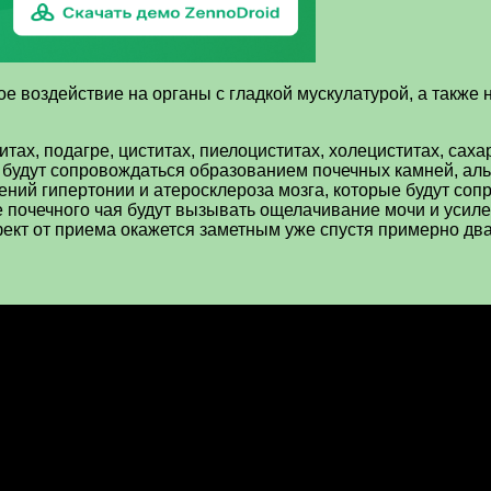
ое воздействие на органы с гладкой мускулатурой, а также
тах, подагре, циститах, пиелоциститах, холециститах, сах
 будут сопровождаться образованием почечных камней, альб
ений гипертонии и атеросклероза мозга, которые будут с
е почечного чая будут вызывать ощелачивание мочи и усиле
ект от приема окажется заметным уже спустя примерно два