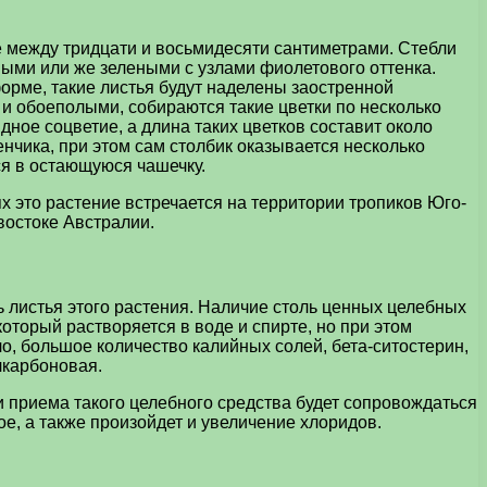
е между тридцати и восьмидесяти сантиметрами. Стебли
выми или же зелеными с узлами фиолетового оттенка.
рме, такие листья будут наделены заостренной
и обоеполыми, собираются такие цветки по несколько
ное соцветие, а длина таких цветков составит около
нчика, при этом сам столбик оказывается несколько
ся в остающуюся чашечку.
х это растение встречается на территории тропиков Юго-
востоке Австралии.
 листья этого растения. Наличие столь ценных целебных
оторый растворяется в воде и спирте, но при этом
о, большое количество калийных солей, бета-ситостерин,
лкарбоновая.
 приема такого целебного средства будет сопровождаться
е, а также произойдет и увеличение хлоридов.