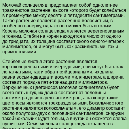
Молочай солнцегляд представляет собой однолетнее
травянистое растение, высота которого будет колебаться
в промежутке между десяти и пятидесяти сантиметрами.
Такое растение является рассеянно-волосистым, в
особенно наверху, однако оно может быть и голым.
Корень молочая солнцегляда является веретеновидным
и тонким. Стебли на корни находятся в число от одного
до тридцати, их толщина составит около одного-четырех
миллиметров, они могут быть как раскидистыми, так и
прямостоячими.
Стеблевые листья этого растения являются
короткочерешчатыми и очередными, они могут быть как
лопатчатыми, так и обратнояйцевидными, их длина
равна восьми-двадцати восьми миллиметрам, а ширина
составит порядка пяти-тринадцати миллиметров.
Верхушечных цветоносов молочая солнцегляда будет
всего пять штук, их длина составит от половины
сантиметра до четырех сантиметров, а на конце такие
цветоносы являются трехраздельными. Бокальчик этого
растения является колокольчатым, его диаметр составит
около полутора-двух с половиной сантиметров, снаружи
такой бокальчик будет голым, а внутри он окажется слегка
пушистым. Семя молочая солнцегляда окрашено в
бурые тона и будет яйцевидным.