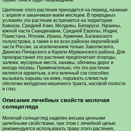
Цветение этого растения приходится на период, начиная
с апреля и заканчивая маем месяцем. В природных
условиях это растение встречается на территории
Кавказа, Средней Азии, Молдовы, Беларуси, Украины,
южной части Скандинавии, Средней Европы, Индии,
Пакистана, Японии, Ирана, Армении, Балканского
полуострова, а также и во всех районах европейской
части России, за исключением только Заволжского,
Двинско-Печорского и Карело-Мурманского района. Для
произрастания это растение предпочитает огороды,
залежи, мусорные места, канавы, обочины дорог и
иногда посевы. Примечательно, что это растение
является ядовитым, а его млечный сок способен
вызывать нарывы на коже, поражать слизистые
оболочки желудочно-кишечного тракта, носовой полости
и глаз.
Описание лечебных свойств молочая
солнцегляда
Молочай солнцегляд наделен весьма ценными
целебными свойствами, при этом с лечебной целью
рекомендуется использовать траву этого растения,