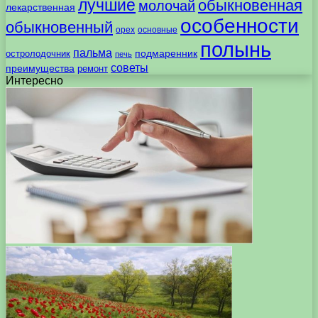
лучшие
обыкновенная
молочай
лекарственная
особенности
обыкновенный
орех
основные
полынь
пальма
подмаренник
остролодочник
печь
советы
преимущества
ремонт
Интересно